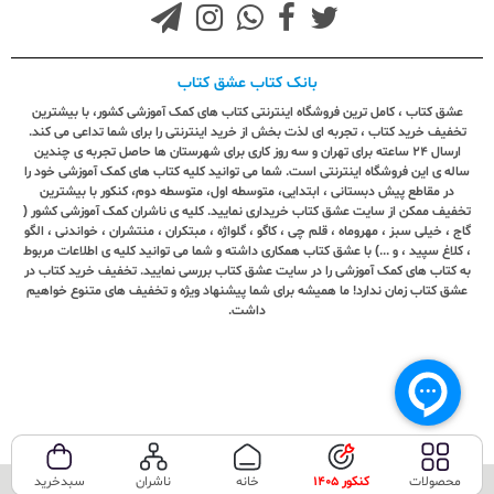
بانک کتاب عشق کتاب
عشق کتاب ، کامل ترین فروشگاه اینترنتی کتاب های کمک آموزشی کشور، با بیشترین
تخفیف خرید کتاب ، تجربه ای لذت بخش از خرید اینترنتی را برای شما تداعی می کند.
ارسال ٢٤ ساعته برای تهران و سه روز کاری برای شهرستان ها حاصل تجربه ی چندین
ساله ی این فروشگاه اینترنتی است. شما می توانید کلیه کتاب های کمک آموزشی خود را
در مقاطع پیش دبستانی ، ابتدایی، متوسطه اول، متوسطه دوم، کنکور با بیشترین
تخفیف ممکن از سایت عشق کتاب خریداری نمایید. کلیه ی ناشران کمک آموزشی کشور (
گاج ، خیلی سبز ، مهروماه ، قلم چی ، کاگو ، گلواژه ، مبتکران ، منتشران ، خواندنی ، الگو
، کلاغ سپید ، و ...) با عشق کتاب همکاری داشته و شما می توانید کلیه ی اطلاعات مربوط
به کتاب های کمک آموزشی را در سایت عشق کتاب بررسی نمایید. تخفیف خرید کتاب در
عشق کتاب زمان ندارد! ما همیشه برای شما پیشنهاد ویژه و تخفیف های متنوع خواهیم
داشت.
محصولات
کنکور 1405
خانه
ناشران
سبدخرید
تمامی حقوق این سایت متعلق به فروشگاه عشق کتاب می‌باشد.