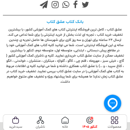
بانک کتاب عشق کتاب
عشق کتاب ، کامل ترین فروشگاه اینترنتی کتاب های کمک آموزشی کشور، با بیشترین
تخفیف خرید کتاب ، تجربه ای لذت بخش از خرید اینترنتی را برای شما تداعی می کند.
ارسال ٢٤ ساعته برای تهران و سه روز کاری برای شهرستان ها حاصل تجربه ی چندین
ساله ی این فروشگاه اینترنتی است. شما می توانید کلیه کتاب های کمک آموزشی خود را
در مقاطع پیش دبستانی ، ابتدایی، متوسطه اول، متوسطه دوم، کنکور با بیشترین
تخفیف ممکن از سایت عشق کتاب خریداری نمایید. کلیه ی ناشران کمک آموزشی کشور (
گاج ، خیلی سبز ، مهروماه ، قلم چی ، کاگو ، گلواژه ، مبتکران ، منتشران ، خواندنی ، الگو
، کلاغ سپید ، و ...) با عشق کتاب همکاری داشته و شما می توانید کلیه ی اطلاعات مربوط
به کتاب های کمک آموزشی را در سایت عشق کتاب بررسی نمایید. تخفیف خرید کتاب در
عشق کتاب زمان ندارد! ما همیشه برای شما پیشنهاد ویژه و تخفیف های متنوع خواهیم
داشت.
محصولات
کنکور 1405
خانه
ناشران
سبدخرید
تمامی حقوق این سایت متعلق به فروشگاه عشق کتاب می‌باشد.