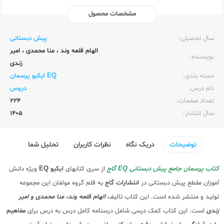
مشخصات محصول
ناشر:‌
گاج
سال تحصیلی:‌
پیش دبستانی
الهام قلعه وند
،
منا محمدی
،
امیر
نویسنده:‌
زندی
دسته بندی:
EQ ایکیو پرسمان
نام درس:
دروس
تعداد صفحات:‌
224
سال انتشار:‌
1405
توضیحات
دریک نگاه
نظرات کاربران
تحلیل شما
کتاب پرسمان جامع پیش دبستانی EQ گاج
از سری کتابهای
ایکیو EQ
ویژه دانش
آموزان مقطع پیش دبستانی در
انتشارات گاج
به قلم گروه مولفان این مجموعه
تولید و منتشر شده است. این کتاب تالیف
الهام قلعه وند، منا محمدی و امیر
زندی
است. این کتاب کمک درسی شامل درسنامه کامل درس به درس برای
مفاهیم