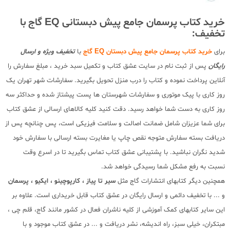
خرید کتاب پرسمان جامع پیش دبستانی EQ گاج با
تخفیف:
برای
خرید کتاب پرسمان جامع پیش دبستان EQ گاج
با
تخفیف ویژه و ارسال
رایگان
پس از ثبت نام در سایت عشق کتاب و تکمیل سبد خرید ، مبلغ سفارش را
آنلاین پرداخت نموده و کتاب را درب منزل تحویل بگیرید. سفارشات شهر تهران یک
روز کاری با پیک موتوری و سفارشات شهرستان ها پست پیشتاز شده و حداکثر سه
روز کاری به دست شما خواهد رسید. دقت کنید کلیه کالاهای ارسالی از عشق کتاب
برای شما عزیزان شامل ضمانت اصالت و سلامت فیزیکی است، پس چنانچه پس از
دریافت بسته سفارش متوجه نقص چاپ یا مغایرت بسته ارسالی با سفارش خود
شدید نگران نباشید. با پشتیبانی عشق کتاب تماس بگیرید تا در اسرع وقت
نسبت به رفع مشکل شما رسیدگی خواهد شد.
همچنین دیگر کتابهای انتشارات گاج مثل
سیر تا پیاز ، کارپوچینو ، ایکیو ، پرسمان
و ... با تخفیف دائمی و ارسال رایگان در عشق کتاب قابل خریداری است. علاوه بر
این سایر کتابهای کمک آموزشی از کلیه ناشران فعال در کشور مانند گاج، قلم چی ،
مبتکران، خیلی سبز، راه اندیشه، نشر دریافت و ... در عشق کتاب موجود و با