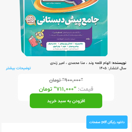
نویسنده:
الهام قلعه وند
،
منا محمدی
،
امیر زندی
سال انتشار: 1405
توضیحات بیشتر
"۹۰۰,۰۰۰"
تومان
قیمت:
"۷۱۱,۰۰۰"
تومان
افزودن به سبد خرید
دانلود رایگان pdf صفحات