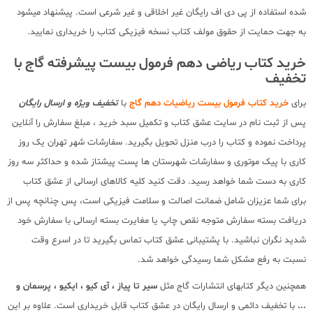
شده استفاده از پی دی اف رایگان غیر اخلاقی و غیر شرعی است. پیشنهاد میشود
به جهت حمایت از حقوق مولف کتاب نسخه فیزیکی کتاب را خریداری نمایید.
خرید کتاب ریاضی دهم فرمول بیست پیشرفته گاج با
تخفیف
برای
خرید کتاب فرمول بیست ریاضیات دهم گاج
با
تخفیف ویژه و ارسال رایگان
پس از ثبت نام در سایت عشق کتاب و تکمیل سبد خرید ، مبلغ سفارش را آنلاین
پرداخت نموده و کتاب را درب منزل تحویل بگیرید. سفارشات شهر تهران یک روز
کاری با پیک موتوری و سفارشات شهرستان ها پست پیشتاز شده و حداکثر سه روز
کاری به دست شما خواهد رسید. دقت کنید کلیه کالاهای ارسالی از عشق کتاب
برای شما عزیزان شامل ضمانت اصالت و سلامت فیزیکی است، پس چنانچه پس از
دریافت بسته سفارش متوجه نقص چاپ یا مغایرت بسته ارسالی با سفارش خود
شدید نگران نباشید. با پشتیبانی عشق کتاب تماس بگیرید تا در اسرع وقت
نسبت به رفع مشکل شما رسیدگی خواهد شد.
همچنین دیگر کتابهای انتشارات گاج مثل
سیر تا پیاز ، آی کیو ، ایکیو ، پرسمان و
...
با تخفیف دائمی و ارسال رایگان در عشق کتاب قابل خریداری است. علاوه بر این