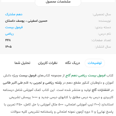
مشخصات محصول
ناشر:‌
گاج
سال تحصیلی:‌
دهم مشترک
نویسنده:‌
حسین اسفینی
،
یوسف داستان
دسته بندی:
فرمول بیست
نام درس:
ریاضی
تعداد صفحات:‌
448
سال انتشار:‌
1405
توضیحات
دریک نگاه
نظرات کاربران
تحلیل شما
کتاب
فرمول بیست ریاضی دهم گاج
از مجموعه کتاب‌های
فرمول بیست
ویژه دانش
آموزان و داوطلبان کنکور مقطع دهم در
رشته ریاضی و تجربی
به قلم
علی اکبر طالبی
در
انتشارات گاج
تولید و منتشر شده است. این کتاب کمک آموزشی شامل درسنامه
کاربردی و درس به درس مطابق با کتابهای درسی جدید و 1000 پرسش تشریحی
استاندارد (200 تیپ آموزشی امتحانی، 500 مثال آموزشی با حل کامل، 350 تمرین با
پاسخ نهایی) و 11 دوره آزمون نمونه امتحانی و پاسخنامه تشریحی کلیه سوالات