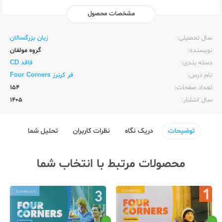
مشخصات محصول
ناشر:‌
زبان خارجه
سال تحصیلی:‌
زبان بزرگسالان
نویسنده:‌
گروه مولفان
دسته بندی:
فاقد CD
نام درس:
فر کرنرز Four Corners
تعداد صفحات:‌
154
سال انتشار:‌
1405
توضیحات
دریک نگاه
نظرات کاربران
تحلیل شما
محصولات مرتبط با انتخاب شما