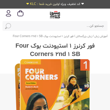
❤ کد تخفیف ویژه اولین خرید شما : KLC ❤
آموزش زبان
/
زبان بزرگسالان
/
فور کرنرز 1 استیودنت بوک Four Corners 2nd 1 SB
فور کرنرز 1 استیودنت بوک Four
Corners 2nd 1 SB