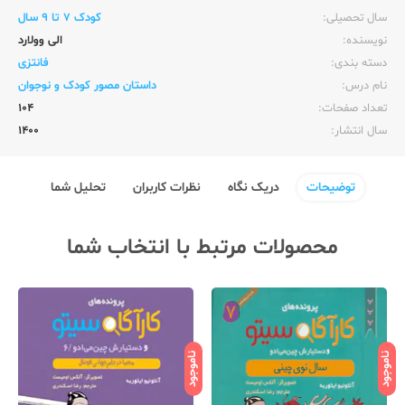
سال تحصیلی:‌
کودک 7 تا 9 سال
نویسنده:‌
الی وولارد
دسته بندی:
فانتزی
نام درس:
داستان مصور کودک و نوجوان
تعداد صفحات:‌
104
سال انتشار:‌
1400
توضیحات
دریک نگاه
نظرات کاربران
تحلیل شما
محصولات مرتبط با انتخاب شما
ناموجود
ناموجود