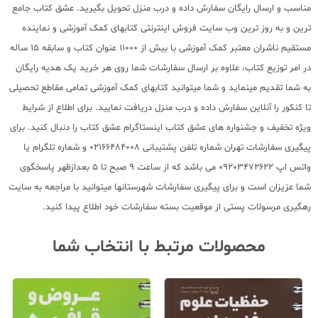
مناسب و ارسال رایگان سفارش داده و درب منزل تحویل بگیرید. عشق کتاب جامع
ترین و به روز ترین وب سایت فروش اینترنتی کتابهای کمک آموزشی و نماینده
مستقیم ناشران معتبر کمک آموزشی با بیش از 11000 عنوان کتاب و سابقه 15 ساله
در امر توزیع کتاب، علاوه بر ارسال سفارشات شما روی هر خرید یک هدیه رایگان
به شما تقدیم مینماید و شما میتوانید کتابهای کمک آموزشی تمامی مقاطع تحصیلی
تا کنکور را آنلاین سفارش داده و درب منزل دریافت نمایید. برای اطلاع از شرایط
ویژه تخفیف و جشنواره های عشق کتاب اینستاگرام عشق کتاب را دنبال کنید. برای
پیگیری سفارشات تهران شماره تلفن پشتیبانی 02166484008 و شماره تلگرام یا
واتس اپ 09203472622 می باشد که از ساعت 9 صبح تا 5 بعدازظهر پاسخگوی
شما عزیزان است و برای پیگیری سفارشات شهرستانها میتوانید با مراجعه به سایت
رهگیری مرسولات پستی از موقعیت بسته سفارشات خود اطلاع پیدا کنید.
محصولات مرتبط با انتخاب شما