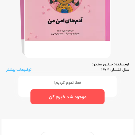
نویسنده:
جینین سندرز
سال انتشار: 1403
توضیحات بیشتر
فعلا تموم کردیم!
موجود شد خبرم کن