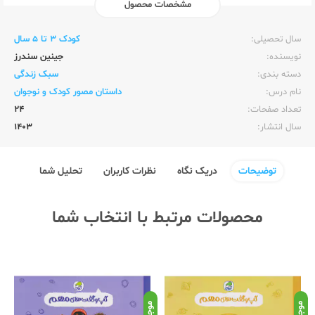
مشخصات محصول
ناشر:‌
کیوی (کاگو)
سال تحصیلی:‌
کودک 3 تا 5 سال
نویسنده:‌
جینین سندرز
دسته بندی:
سبک زندگی
نام درس:
داستان مصور کودک و نوجوان
تعداد صفحات:‌
24
سال انتشار:‌
1403
توضیحات
دریک نگاه
نظرات کاربران
تحلیل شما
محصولات مرتبط با انتخاب شما
موجود
موجود
موج