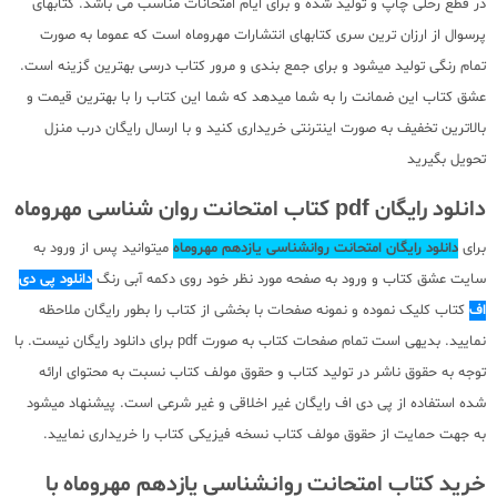
در قطع رحلی چاپ و تولید شده و برای ایام امتحانات مناسب می باشد. کتابهای
پرسوال از ارزان ترین سری کتابهای انتشارات مهروماه است که عموما به صورت
تمام رنگی تولید میشود و برای جمع بندی و مرور کتاب درسی بهترین گزینه است.
عشق کتاب این ضمانت را به شما میدهد که شما این کتاب را با بهترین قیمت و
بالاترین تخفیف به صورت اینترنتی خریداری کنید و با ارسال رایگان درب منزل
تحویل بگیرید
دانلود رایگان pdf کتاب امتحانت روان شناسی مهروماه
برای
دانلود رایگان امتحانت روانشناسی یازدهم مهروماه
میتوانید پس از ورود به
سایت عشق کتاب و ورود به صفحه مورد نظر خود روی دکمه آبی رنگ
دانلود پی دی
اف
کتاب کلیک نموده و نمونه صفحات با بخشی از کتاب را بطور رایگان ملاحظه
نمایید. بدیهی است تمام صفحات کتاب به صورت pdf برای دانلود رایگان نیست. با
توجه به حقوق ناشر در تولید کتاب و حقوق مولف کتاب نسبت به محتوای ارائه
شده استفاده از پی دی اف رایگان غیر اخلاقی و غیر شرعی است. پیشنهاد میشود
به جهت حمایت از حقوق مولف کتاب نسخه فیزیکی کتاب را خریداری نمایید.
خرید کتاب امتحانت روانشناسی یازدهم مهروماه با