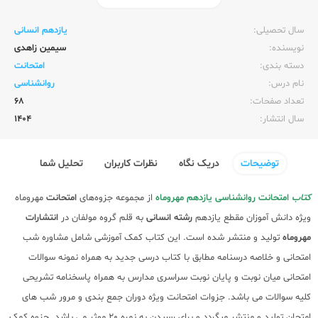
ناشر:‌
مهر و ماه
سال تحصیلی:‌
یازدهم انسانی
نویسنده:‌
سیمین زاهدی
دسته بندی:
امتحانت
نام درس:
روانشناسی
تعداد صفحات:‌
68
سال انتشار:‌
1404
توضیحات
دریک نگاه
نظرات کاربران
تحلیل شما
کتاب
امتحانت روانشناسی یازدهم مهروماه
از مجموعه جزوه‌های
امتحانت
مهروماه
ویژه دانش آموزان مقطع یازدهم
رشته انسانی
به قلم گروه مولفان در
انتشارات
مهروماه
تولید و منتشر شده است. این کتاب کمک آموزشی شامل مشاوره شب
امتحانی و خلاصه درسنامه مطابق با کتاب درسی جدید به همراه نمونه سوالات
امتحانی میان نوبت و پایان نوبت سراسری مدارس به همراه پاسخنامه تشریحی
کلیه سوالات می باشد. جزوات امتحانت ویژه دوران جمع بندی و مرور شب های
امتحان تولید و منتشر میگردد و برای رسیدن به نمره 20 موثر می باشد. جزوه کمک