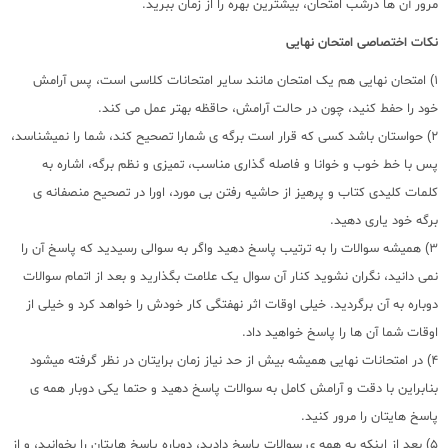
مرور آن ها درشب امتحان، بیشترین بهره را از زمان ببرید.
نکات اختصاصی امتحان نهایی
1) امتحان نهایی هم یک امتحان مانند سایر امتحانات کلاسی است، پس آرامش
خود را حفط کنید، چون در حالت آرامش، حاقظه بهتر عمل می کند.
2) حواستان باشد کسی که قرار است برگه ی شمارا تصحیح کند، شما را نمیشناسد،
پس با خط خوب و خوانا و فاصله گذاری مناسب، تمیزی و نظم برگه، اشاره به
کلمات کلیدی کتاب و پرهیز از حاشیه رفتن بی مورد، اورا در تصحیح منصفانه ی
برگه خود یاری دهید.
3) همیشه سوالات را به ترتیب پاسخ دهید واگر به سوالی رسیدید که پاسخ آن را
نمی دانید، نگران نشوید کنار آن سوال یک علامت بگذارید و بعد از اتمام سوالات
دوباره به آن برگردید. خیلی اوقات اثر نهفتگی کار خودش را خواهد کرد و خیلی از
اوقات شما آن ها را پاسخ خواهید داد.
4) در امتحانات نهایی همیشه بیش از حد نیاز زمان برایتان در نظر گرفته میشود
بنابراین با دقت و آرامش کامل به سوالات پاسخ دهید و حتما یکی دوبار همه ی
پاسخ هایتان را مرور کنید.
5) بعد از اینکه به همه ی سوالات پاسخ دادید، دوباره پاسخ هایتان را بخوانید، و از