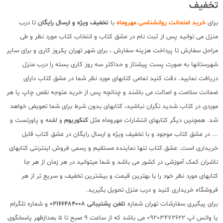
تخفیف
برای
خرید امتحانت روانشناسی مهروماه
با
تخفیف ویژه و ارسال رایگان
تا درب
منزل می توانید پس از ثبت نام در عشق کتاب و انتخاب کتاب مورد نظر و طی
مراحل سفارش تا پرداخت هزینه سفارش ، برای شهر تهران یکروز کاری و برای سایر
شهرستانها به صورت پست پیشتاز و حداکثر سه روز کاری بسته را درب منزل
دریافت نمایید. دقت کنید تمامی کتابهای مورد نظر شما در عشق کتاب دارای
ضمانت سلامت و اصالت می باشند و چنانچه پس از خرید متوجه نقص چاپ یا هر
موردی در کتاب شدید نگران نباشید، کتابهای بدون شرط برای شما تعویض خواهد
شد. همچنین دیگر کتابهای انتشارات مهروماه مثل
کنکوریوم
و لقمه و پاورتست و
... در عشق کتاب موجود و با تخفیف ویژه و ارسال رایگان در عشق کتاب قابل
خریداری است. عشق کتاب تنها نماینده مستقیم و رسمی فروش اینترنتی کتابهای
ناشران کمک آموزشی در کشور می باشد و شما میتوانید در هر زمان از هر جا
کتابهای مورد نظر خود را با بهترین قیمت و بیشترین تخفیف و سریع تر از هر
فروشگاه خریداری کنید و درب منزل تحویل بگیرید.
برای پیگیری سفارشات تهران شماره
تلفن پشتیبانی 02166484008
و شماره تلگرام
یا واتس اپ 09203472622 می باشد که از ساعت 9 صبح تا 5 بعدازظهر پاسخگوی