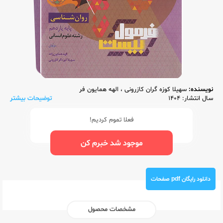
نویسنده:
سهیلا کوزه گران کازرونی
،
الهه همایون فر
سال انتشار: 1404
توضیحات بیشتر
فعلا تموم کردیم!
موجود شد خبرم کن
دانلود رایگان pdf صفحات
مشخصات محصول
ناشر:‌
گاج