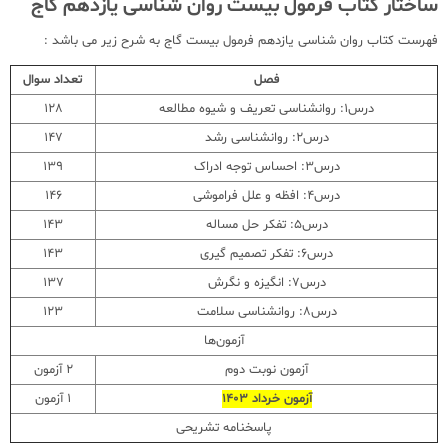
ساختار کتاب فرمول بیست روان شناسی یازدهم گاج
فهرست کتاب روان شناسی یازدهم فرمول بیست گاج به شرح زیر می باشد :
فصل
تعداد سوال
درس1: روانشناسی تعریف و شیوه مطالعه
128
درس2: روانشناسی رشد
147
درس3: احساس توجه ادراک
139
درس4: افظه و علل فراموشی
146
درس5: تفکر حل مساله
143
درس6: تفکر تصمیم گیری
143
درس7: انگیزه و نگرش
137
درس8: روانشناسی سلامت
123
آزمون‌ها
آزمون نوبت دوم
2 آزمون
آزمون خرداد 1403
1 آزمون
پاسخنامه تشریحی