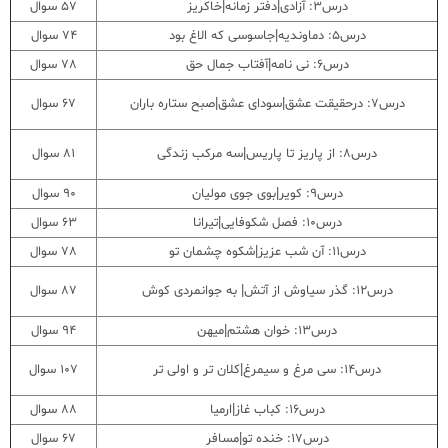
درس3: آزادی|دفتر زمانه|خاکریز
57 سوال
درس5: دماوندیه|جاسوسی که الاغ بود
74 سوال
درس6: نی نامه|آفتاب جمال حق
78 سوال
درس7: درحقیقت عشق|سودای عشق|صبح ستاره باران
67 سوال
درس8: از پاریز تا پاریس|سه مرکب زندگی
81 سوال
درس9: کویر|بوی جوی مولیان
90 سوال
درس10: فصل شکوفایی|تیرانا
63 سوال
درس11: آن شب عزیز|شکوه چشمان تو
78 سوال
درس12: گذر سیاوش از آتش| به جوانمردی کوش
87 سوال
درس13: خوان هشتم|میهن
94 سوال
درس14: سی مرغ و سیمرغ|کلان تر و اولی تر
107 سوال
درس16: کباب غاز|ارمیا
88 سوال
درس17: خنده تو|مسافر
67 سوال