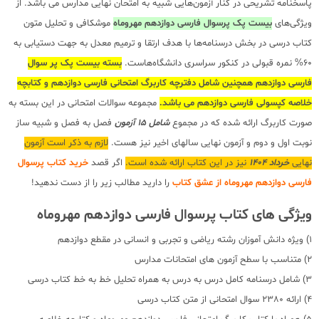
پاسخنامه تشریحی در کنار آزمون‌هایی شبیه به امتحان نهایی مدارس می باشد. از
ویژگی‌های
بیست پک پرسوال فارسی دوازدهم مهروماه
موشکافی و تحلیل متون
کتاب درسی در بخش درسنامه‌ها با هدف ارتقا و ترمیم معدل به جهت دستیابی به
60% نمره قبولی در کنکور سراسری دانشگاه‌هاست.
بسته بیست پک پر سوال
فارسی دوازدهم همچنین شامل دفترچه کاربرگ امتحانی فارسی دوازدهم و کتابچه
خلاصه کپسولی فارسی دوازدهم می باشد.
مجموعه سوالات امتحانی در این بسته به
صورت کاربرگ ارائه شده که در مجموع
شامل 15 آزمون
فصل به فصل و شبیه ساز
نوبت اول و دوم و آزمون نهایی سالهای اخیر نیز هست.
لازم به ذکر است آزمون
نهایی
خرداد 1404
نیز در این کتاب ارائه شده است.
اگر قصد
خرید کتاب پرسوال
فارسی دوازدهم مهروماه از عشق کتاب
را دارید مطالب زیر را از دست ندهید!
ویژگی های کتاب پرسوال فارسی دوازدهم مهروماه
1) ویژه دانش آموزان رشته ریاضی و تجربی و انسانی در مقطع دوازدهم
2) متناسب با سطح آزمون های امتحانات مدارس
3) شامل درسنامه کامل درس به درس به همراه تحلیل خط به خط کتاب درسی
4) ارائه 2380 سوال امتحانی از متن کتاب درسی