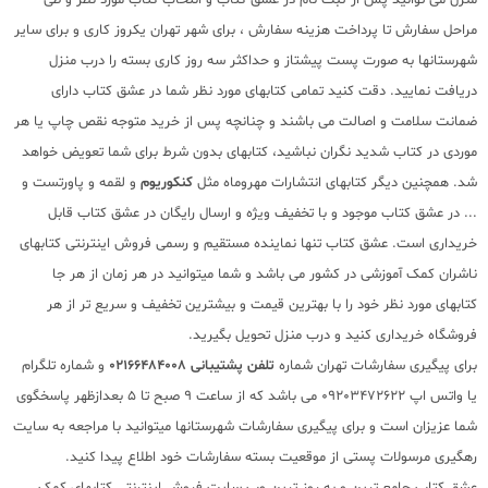
مراحل سفارش تا پرداخت هزینه سفارش ، برای شهر تهران یکروز کاری و برای سایر
شهرستانها به صورت پست پیشتاز و حداکثر سه روز کاری بسته را درب منزل
دریافت نمایید. دقت کنید تمامی کتابهای مورد نظر شما در عشق کتاب دارای
ضمانت سلامت و اصالت می باشند و چنانچه پس از خرید متوجه نقص چاپ یا هر
موردی در کتاب شدید نگران نباشید، کتابهای بدون شرط برای شما تعویض خواهد
شد. همچنین دیگر کتابهای انتشارات مهروماه مثل
کنکوریوم
و لقمه و پاورتست و
... در عشق کتاب موجود و با تخفیف ویژه و ارسال رایگان در عشق کتاب قابل
خریداری است. عشق کتاب تنها نماینده مستقیم و رسمی فروش اینترنتی کتابهای
ناشران کمک آموزشی در کشور می باشد و شما میتوانید در هر زمان از هر جا
کتابهای مورد نظر خود را با بهترین قیمت و بیشترین تخفیف و سریع تر از هر
فروشگاه خریداری کنید و درب منزل تحویل بگیرید.
برای پیگیری سفارشات تهران شماره
تلفن پشتیبانی 02166484008
و شماره تلگرام
یا واتس اپ 09203472622 می باشد که از ساعت 9 صبح تا 5 بعدازظهر پاسخگوی
شما عزیزان است و برای پیگیری سفارشات شهرستانها میتوانید با مراجعه به سایت
رهگیری مرسولات پستی از موقعیت بسته سفارشات خود اطلاع پیدا کنید.
عشق کتاب جامع ترین و به روز ترین وب سایت فروش اینترنتی کتابهای کمک