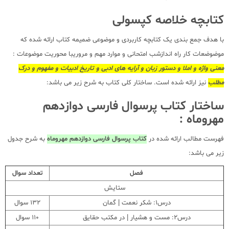
کتابچه خلاصه کپسولی
با هدف جمع بندی یک کتابچه کاربردی و موضوعی ضمیمه کتاب ارائه شده که
موضوضعات کار راه اندازشب امتحانی و موارد مهم و مروریبا محوریت موضوعات :
معنی واژه و املا و دستور زبان و آرایه های ادبی و تاریخ ادبیات و مفهوم و درک
مطلب
نیز ارائه شده است. ساختار کلی کتاب به شرح زیر می باشد:
ساختار کتاب پرسوال فارسی دوازدهم
مهروماه :
فهرست مطالب ارائه شده در
کتاب پرسوال فارسی دوازدهم مهروماه
به شرح جدول
زیر می باشد:
فصل
تعداد سوال
ستایش
درس1: شکر نعمت | گمان
132 سوال
درس2: مست و هشیار | در مکتب حقایق
110 سوال