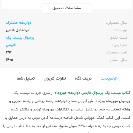
مشخصات محصول
ناشر:‌
مهر و ماه
سال تحصیلی:‌
دوازدهم مشترک
نویسنده:‌
ابوالفضل غلامی
دسته بندی:
پرسوال بیست پک
نام درس:
فارسی
تعداد صفحات:‌
292
سال انتشار:‌
1405
توضیحات
دریک نگاه
نظرات کاربران
تحلیل شما
کتاب بیست پک
پرسوال فارسی دوازدهم مهروماه
از سری جزوات بیست پک
پرسوال مهروماه
ویژه دانش آموزان مقطع
دوازدهم
رشته ریاضی و رشته تجربی و
رشته انسانی
به قلم ابوالفضل غلامی در
انتشارات مهروماه
تولید و منتشر شده
است. این کتاب کمک آموزشی شامل خلاصه درسنامه کامل درس به درس مطابق با
کتاب درسی جدید به همراه 2380 سوال متنوع امتحانی از خط به خط کتاب درسی با