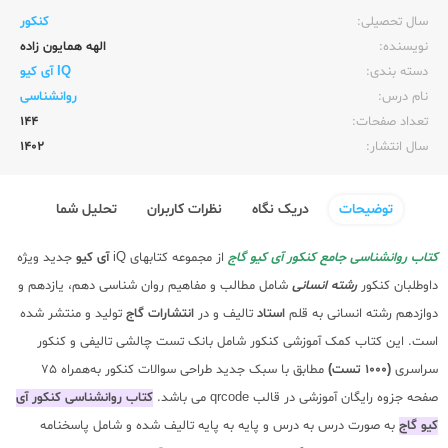
سال تحصیلی:‌
کنکور
نویسنده:‌
الهه همایون زاده
دسته بندی:
IQ آی کیو
نام درس:
روانشناسی
تعداد صفحات:‌
144
سال انتشار:‌
1402
توضیحات
دریک نگاه
نظرات کاربران
تحلیل شما
کتاب روانشناسی جامع کنکور آی کیو گاج
از مجموعه کتابهای iQ
آی کیو
جدید ویژه
داوطلبان کنکور
رشته انسانی
شامل مطالب و مفاهیم روان شناسی دهم، یازدهم و
دوازدهم رشته انسانی به قلم
استاد
تالیف و در
انتشارات گاج
تولید و منتشر شده
است. این کتاب کمک آموزشی کنکور شامل بانک تست چالشی تالیفی و کنکور
سراسری
(1000 تست)
مطابق با سبک جدید طراحی سوالات کنکور به‌همراه 75
صفحه جزوه رایگان آموزشی در قالب qrcode می باشد.
کتاب روانشناسی کنکور آی
کیو گاج
به صورت درس به درس و پایه به پایه تالیف شده و شامل پاسخنامه