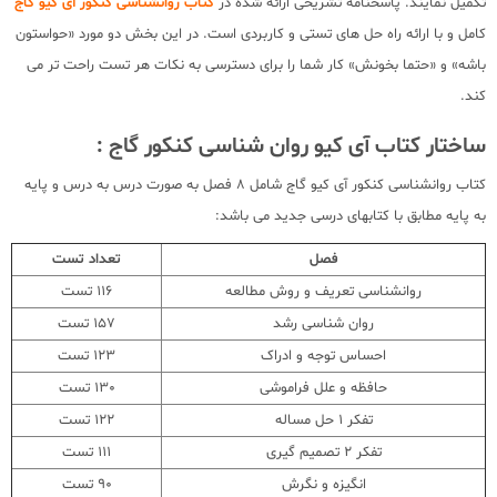
تکمیل نمایند. پاسخنامه تشریحی ارائه شده در
کتاب روانشناسی کنکور آی کیو گاج
کامل و با ارائه راه حل های تستی و کاربردی است. در این بخش دو مورد «حواستون
باشه» و «حتما بخونش» کار شما را برای دسترسی به نکات هر تست راحت تر می
کند.
ساختار کتاب آی کیو روان شناسی کنکور گاج :
کتاب روانشناسی کنکور آی کیو گاج شامل 8 فصل به صورت درس به درس و پایه
به پایه مطابق با کتابهای درسی جدید می باشد:
فصل
تعداد تست
روانشناسی تعریف و روش مطالعه
116 تست
روان شناسی رشد
157 تست
احساس توجه و ادراک
123 تست
حافظه و علل فراموشی
130 تست
تفکر 1 حل مساله
122 تست
تفکر 2 تصمیم گیری
111 تست
انگیزه و نگرش
90 تست