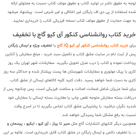
توجه به حقوق ناشر در تولید کتاب و حقوق مولف کتاب نسبت به محتوای ارائه
شده استفاده از پی دی اف رایگان غیر اخلاقی و غیر شرعی است. پیشنهاد میشود
به جهت حمایت از حقوق مولف کتاب نسخه فیزیکی کتاب را خریداری نمایید.
خرید کتاب روانشناسی کنکور آی کیو گاج با تخفیف
برای
خرید کتاب روانشناسی کنکور آی کیو iQ گاج
با
تخفیف ویژه و ارسال رایگان
پس از ثبت نام در سایت عشق کتاب و تکمیل سبد خرید ، مبلغ سفارش را آنلاین
پرداخت نموده و کتاب را درب منزل تحویل بگیرید. سفارشات شهر تهران یک روز
کاری با پیک موتوری و سفارشات شهرستان ها پست پیشتاز شده و حداکثر سه روز
کاری به دست شما خواهد رسید. دقت کنید کلیه کالاهای ارسالی از عشق کتاب
برای شما عزیزان شامل ضمانت اصالت و سلامت فیزیکی است، پس چنانچه پس از
دریافت بسته سفارش متوجه نقص چاپ یا مغایرت بسته ارسالی با سفارش خود
شدید نگران نباشید. با پشتیبانی عشق کتاب تماس بگیرید تا در اسرع وقت
نسبت به رفع مشکل شما رسیدگی خواهد شد.
همچنین دیگر کتابهای انتشارات گاج مثل
سیر تا پیاز ، آی کیو ، ایکیو ، پرسمان و
...
با تخفیف دائمی و ارسال رایگان در عشق کتاب قابل خریداری است. علاوه بر این