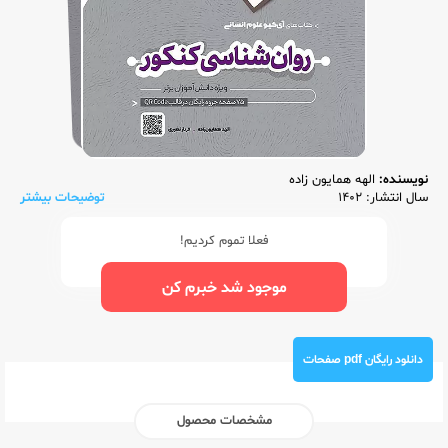
نویسنده:
الهه همایون زاده
سال انتشار: 1402
توضیحات بیشتر
فعلا تموم کردیم!
موجود شد خبرم کن
دانلود رایگان pdf صفحات
مشخصات محصول
ناشر:‌
گاج