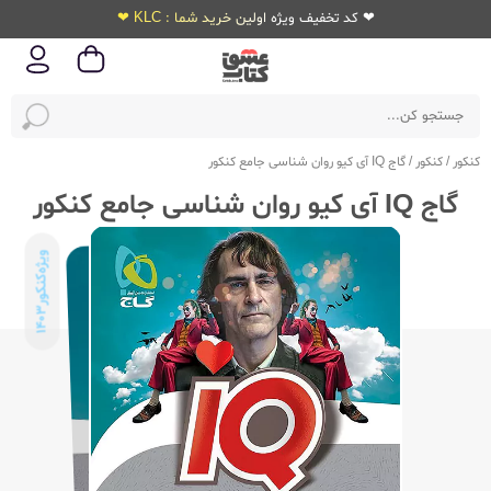
❤ کد تخفیف ویژه اولین خرید شما : KLC ❤
کنکور
/
کنکور
/
گاج IQ آی کیو روان شناسی جامع کنکور
گاج IQ آی کیو روان شناسی جامع کنکور
ویژه‌کنکور
1403