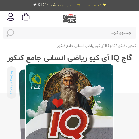
❤ کد تخفیف ویژه اولین خرید شما : KLC ❤
کنکور
/
کنکور
/
گاج IQ آی کیو ریاضی انسانی جامع کنکور
گاج IQ آی کیو ریاضی انسانی جامع کنکور
ویژه‌کنکور
1406