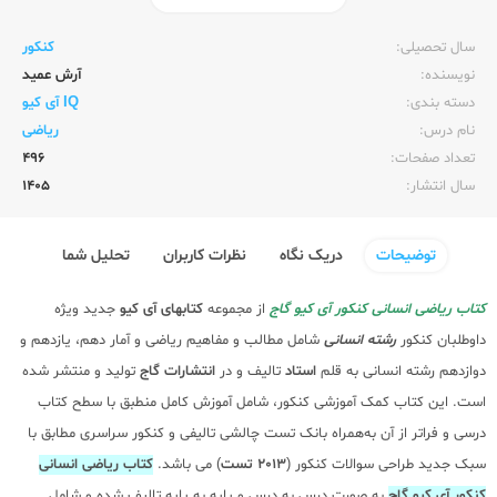
ناشر:‌
گاج
سال تحصیلی:‌
کنکور
نویسنده:‌
آرش عمید
دسته بندی:
IQ آی کیو
نام درس:
ریاضی
تعداد صفحات:‌
496
سال انتشار:‌
1405
توضیحات
دریک نگاه
نظرات کاربران
تحلیل شما
کتاب ریاضی انسانی کنکور آی کیو گاج
از مجموعه
کتابهای آی کیو
جدید ویژه
داوطلبان کنکور
رشته انسانی
شامل مطالب و مفاهیم ریاضی و آمار دهم، یازدهم و
دوازدهم رشته انسانی به قلم
استاد
تالیف و در
انتشارات گاج
تولید و منتشر شده
است. این کتاب کمک آموزشی کنکور، شامل آموزش کامل منطبق با سطح کتاب
درسی و فراتر از آن به‌همراه بانک تست چالشی تالیفی و کنکور سراسری مطابق با
سبک جدید طراحی سوالات کنکور (
2013 تست
) می باشد.
کتاب ریاضی انسانی
کنکور آی کیو گاج
به صورت درس به درس و پایه به پایه تالیف شده و شامل