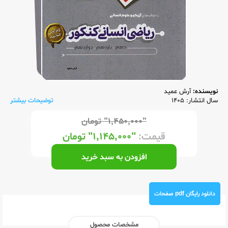
نویسنده:
آرش عمید
سال انتشار: 1405
توضیحات بیشتر
"۱,۴۵۰,۰۰۰"
تومان
قیمت:
"۱,۱۴۵,۰۰۰"
تومان
افزودن به سبد خرید
دانلود رایگان pdf صفحات
مشخصات محصول