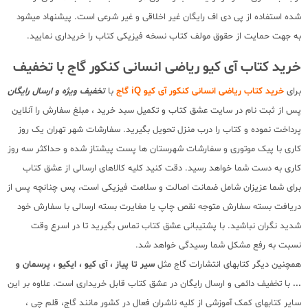
شده استفاده از پی دی اف رایگان غیر اخلاقی و غیر شرعی است. پیشنهاد میشود
به جهت حمایت از حقوق مولف کتاب نسخه فیزیکی کتاب را خریداری نمایید.
خرید کتاب آی کیو ریاضی انسانی کنکور گاج با تخفیف
برای
خرید کتاب ریاضی انسانی کنکور آی کیو iQ گاج
با
تخفیف ویژه و ارسال رایگان
پس از ثبت نام در سایت عشق کتاب و تکمیل سبد خرید ، مبلغ سفارش را آنلاین
پرداخت نموده و کتاب را درب منزل تحویل بگیرید. سفارشات شهر تهران یک روز
کاری با پیک موتوری و سفارشات شهرستان ها پست پیشتاز شده و حداکثر سه روز
کاری به دست شما خواهد رسید. دقت کنید کلیه کالاهای ارسالی از عشق کتاب
برای شما عزیزان شامل ضمانت اصالت و سلامت فیزیکی است، پس چنانچه پس از
دریافت بسته سفارش متوجه نقص چاپ یا مغایرت بسته ارسالی با سفارش خود
شدید نگران نباشید. با پشتیبانی عشق کتاب تماس بگیرید تا در اسرع وقت
نسبت به رفع مشکل شما رسیدگی خواهد شد.
همچنین دیگر کتابهای انتشارات گاج مثل
سیر تا پیاز ، آی کیو ، ایکیو ، پرسمان و
...
با تخفیف دائمی و ارسال رایگان در عشق کتاب قابل خریداری است. علاوه بر این
سایر کتابهای کمک آموزشی از کلیه ناشران فعال در کشور مانند گاج، قلم چی ،