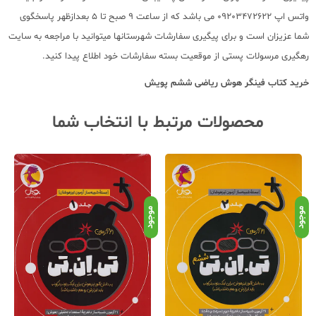
واتس اپ 09203472622 می باشد که از ساعت 9 صبح تا 5 بعدازظهر پاسخگوی
شما عزیزان است و برای پیگیری سفارشات شهرستانها میتوانید با مراجعه به سایت
رهگیری مرسولات پستی از موقعیت بسته سفارشات خود اطلاع پیدا کنید.
خرید کتاب فینگر هوش ریاضی ششم پویش
محصولات مرتبط با انتخاب شما
موجود
موجود
موج