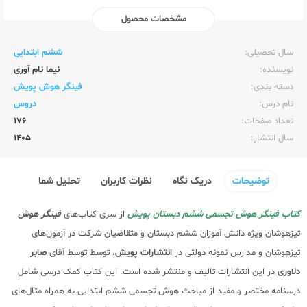
مشخصات محصول
ناشر:‌
پویش
سال تحصیلی:‌
ششم ابتدایی
نویسنده:‌
نیما نام آوری
دسته بندی:
فینگر هوش پویش
نام درس:
دروس
تعداد صفحات:‌
176
سال انتشار:‌
1405
توضیحات
دریک نگاه
نظرات کاربران
تحلیل شما
کتاب فینگر هوش تجسمی ششم دبستان پویش
از سری کتاب‌های
فینگر هوش
تیزهوشان ویژه دانش آموزان ششم دبستان و متقاضیان شرکت در آزمون‌های
تیزهوشان و مدارس نمونه دولتی در
انتشارات پویش
، توسط توسط آقای
صابر
دلاوری
در این انتشارات تالیف و منتشر شده است. این کتاب کمک درسی شامل
درسنامه مختصر و مفید از مباحث هوش تجسمی ششم ابتدایی به همراه مثال‌های