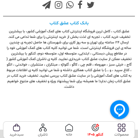
بانک کتاب عشق کتاب
عشق کتاب ، کامل ترین فروشگاه اینترنتی کتاب های کمک آموزشی کشور، با بیشترین
تخفیف خرید کتاب ، تجربه ای لذت بخش از خرید اینترنتی را برای شما تداعی می کند.
ارسال ٢٤ ساعته برای تهران و سه روز کاری برای شهرستان ها حاصل تجربه ی چندین
ساله ی این فروشگاه اینترنتی است. شما می توانید کلیه کتاب های کمک آموزشی خود را
در مقاطع پیش دبستانی ، ابتدایی، متوسطه اول، متوسطه دوم، کنکور با بیشترین
تخفیف ممکن از سایت عشق کتاب خریداری نمایید. کلیه ی ناشران کمک آموزشی کشور (
گاج ، خیلی سبز ، مهروماه ، قلم چی ، کاگو ، گلواژه ، مبتکران ، منتشران ، خواندنی ، الگو
، کلاغ سپید ، و ...) با عشق کتاب همکاری داشته و شما می توانید کلیه ی اطلاعات مربوط
به کتاب های کمک آموزشی را در سایت عشق کتاب بررسی نمایید. تخفیف خرید کتاب در
عشق کتاب زمان ندارد! ما همیشه برای شما پیشنهاد ویژه و تخفیف های متنوع خواهیم
داشت.
محصولات
کنکور 1405
خانه
ناشران
سبدخرید
تمامی حقوق این سایت متعلق به فروشگاه عشق کتاب می‌باشد.