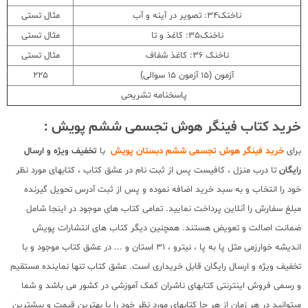
ناخنک34: تصویر در آینه و آب
مثال تستی
ناخنک35: کاغذ و تا
مثال تستی
ناخنک 36: کاغذ شفاف
مثال تستی
آزمون (15 آزمون 15 سوالی)
225
پاسخنامه تشریحی
خرید کتاب فینگر هوش تجسمی ششم پویش :
برای
خرید فینگر هوش تجسمی ششم دبستان پویش
با
تخفیف ویژه و ارسال
رایگان
تا درب منزل ، کافیست پس از ثبت نام در عشق کتاب ، کتابهای مورد نظر
خود را انتخاب و به سبد خرید اضافه نموده و پس از ثبت آدرس تحویل گیرنده
مبلغ سفارش را آنلاین پرداخت نمایید. تمامی کتاب های موجود در اینجا شامل
ضمانت اصالت و تعویض هستند. همچنین دیگر کتاب های انتشارات پویش
اندیشه خوارزمی مثل پا به پا ، نیترو ، 31 استان و ... در عشق کتاب موجود و با
تخفیف ویژه و ارسال رایگان قابل خریداری است. عشق کتاب تنها نماینده مستقیم
و رسمی فروش اینترنتی کتابهای ناشران کمک آموزشی در کشور می باشد و شما
میتوانید در هر زمان از هر جا کتابهای مورد نظر خود را با بهترین قیمت و بیشترین