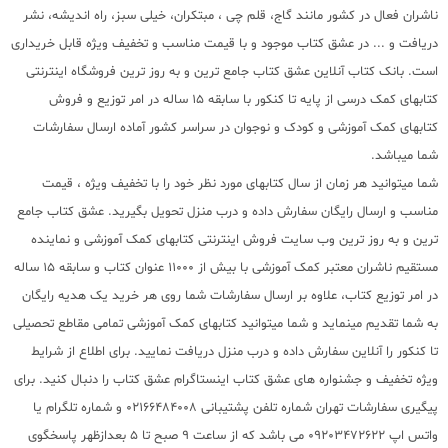
ناشران فعال در کشور مانند گاج، قلم چی ، مبتکران، خیلی سبز، راه اندیشه، نشر
دریافت و ... در عشق کتاب موجود و با قیمت مناسب و تخفیف ویژه قابل خریداری
است. بانک کتاب آنلاین عشق کتاب جامع ترین و به روز ترین فروشگاه اینترنتی
کتابهای کمک درسی از پایه تا کنکور با سابقه 15 ساله در امر توزیع و فروش
کتابهای کمک آموزشی و کودک و نوجوان در سراسر کشور آماده ارسال سفارشات
شما میباشد.
شما میتوانید هر زمان از سال کتابهای مورد نظر خود را با تخفیف ویژه ، قیمت
مناسب و ارسال رایگان سفارش داده و درب منزل تحویل بگیرید. عشق کتاب جامع
ترین و به روز ترین وب سایت فروش اینترنتی کتابهای کمک آموزشی و نماینده
مستقیم ناشران معتبر کمک آموزشی با بیش از 11000 عنوان کتاب و سابقه 15 ساله
در امر توزیع کتاب، علاوه بر ارسال سفارشات شما روی هر خرید یک هدیه رایگان
به شما تقدیم مینماید و شما میتوانید کتابهای کمک آموزشی تمامی مقاطع تحصیلی
تا کنکور را آنلاین سفارش داده و درب منزل دریافت نمایید. برای اطلاع از شرایط
ویژه تخفیف و جشنواره های عشق کتاب اینستاگرام عشق کتاب را دنبال کنید. برای
پیگیری سفارشات تهران شماره تلفن پشتیبانی 02166484008 و شماره تلگرام یا
واتس اپ 09203472622 می باشد که از ساعت 9 صبح تا 5 بعدازظهر پاسخگوی