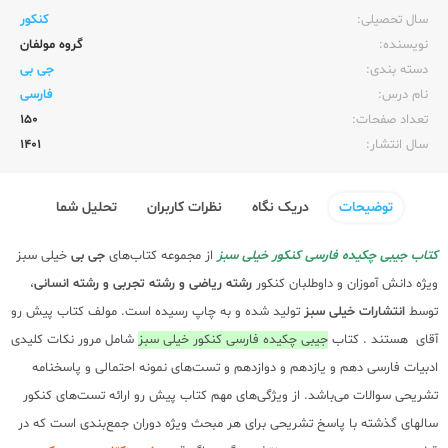
سال تحصیلی:‌
کنکور
نویسنده:‌
گروه مولفان
دسته بندی:
جی بی
نام درس:
فارسی
تعداد صفحات:‌
150
سال انتشار:‌
1401
توضیحات
دریک نگاه
نظرات کاربران
تحلیل شما
کتاب جیبی چکیده فارسی کنکور خیلی سبز
از مجموعه کتاب‌های
جی بی
خیلی سبز
ویژه دانش آموزان و داوطلبان کنکور
رشته ریاضی و رشته تجربی و رشته انسانی
،
توسط
انتشارات خیلی سبز
تولید شده و به چاپ رسیده است. مولف کتاب پیش رو
آقای هستند . کتاب
جیبی چکیده فارسی کنکور خیلی سبز
شامل مرور نکات کلیدی
ادبیات فارسی دهم و یازدهم و دوازدهم و تست‌های نمونه احتمالی و پاسخنامه
تشریحی سوالات می‌باشد. از ویژگی‌های مهم کتاب پیش رو ارائه تست‌های کنکور
سالهای گذشته با پاسخ تشریحی برای هر مبحث ویژه دوران جمع‌بندی است که در