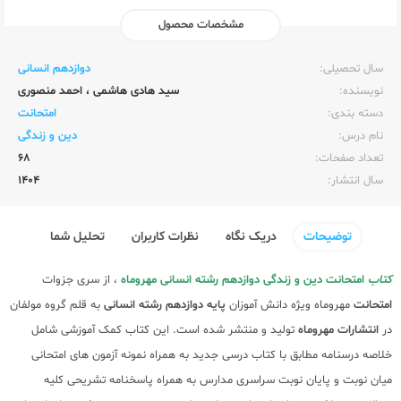
مشخصات محصول
ناشر:‌
مهر و ماه
سال تحصیلی:‌
دوازدهم انسانی
نویسنده:‌
سید هادی هاشمی
،
احمد منصوری
دسته بندی:
امتحانت
نام درس:
دین و زندگی
تعداد صفحات:‌
68
سال انتشار:‌
1404
توضیحات
دریک نگاه
نظرات کاربران
تحلیل شما
کتاب
امتحانت دین و زندگی دوازدهم رشته انسانی مهروماه
، از سری جزوات
امتحانت
مهروماه ویژه دانش آموزان
پایه دوازدهم
رشته انسانی
به قلم گروه مولفان
در
انتشارات مهروماه
تولید و منتشر شده است. این کتاب کمک آموزشی شامل
خلاصه درسنامه مطابق با کتاب درسی جدید به همراه نمونه آزمون های امتحانی
میان نوبت و پایان نوبت سراسری مدارس به همراه پاسخنامه تشریحی کلیه