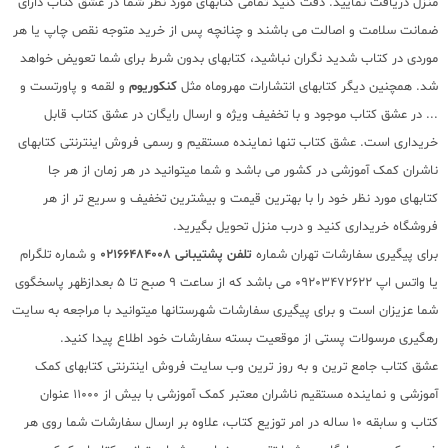
منزل دریافت نمایید. دقت کنید تمامی کتابهای مورد نظر شما در عشق کتاب دارای
ضمانت سلامت و اصالت می باشند و چنانچه پس از خرید متوجه نقص چاپ یا هر
موردی در کتاب شدید نگران نباشید، کتابهای بدون شرط برای شما تعویض خواهد
شد. همچنین دیگر کتابهای انتشارات مهروماه مثل
کنکوریوم
و لقمه و پاورتست و
... در عشق کتاب موجود و با تخفیف ویژه و ارسال رایگان در عشق کتاب قابل
خریداری است. عشق کتاب تنها نماینده مستقیم و رسمی فروش اینترنتی کتابهای
ناشران کمک آموزشی در کشور می باشد و شما میتوانید در هر زمان از هر جا
کتابهای مورد نظر خود را با بهترین قیمت و بیشترین تخفیف و سریع تر از هر
فروشگاه خریداری کنید و درب منزل تحویل بگیرید.
برای پیگیری سفارشات تهران شماره
تلفن پشتیبانی 02166484008
و شماره تلگرام
یا واتس اپ 09203472622 می باشد که از ساعت 9 صبح تا 5 بعدازظهر پاسخگوی
شما عزیزان است و برای پیگیری سفارشات شهرستانها میتوانید با مراجعه به سایت
رهگیری مرسولات پستی از موقعیت بسته سفارشات خود اطلاع پیدا کنید.
عشق کتاب جامع ترین و به روز ترین وب سایت فروش اینترنتی کتابهای کمک
آموزشی و نماینده مستقیم ناشران معتبر کمک آموزشی با بیش از 11000 عنوان
کتاب و سابقه 10 ساله در امر توزیع کتاب، علاوه بر ارسال سفارشات شما روی هر