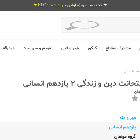
❤ کد تخفیف ویژه اولین خرید شما : KLC ❤
مشترک مقاطع
کنکور
هنر و فنی
تقویم و سررسید
متفرقه
ت دین و زندگی 2 یازدهم انسانی
فان
مهر و ماه
یازدهم انسانی
گروه مولفان