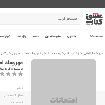
محصولات:
ابتدایی
متوسطه اول
دهم
یازدهم
دوازدهم
فروشگاه اینترنتی عشق کتاب
/
کتاب
/
یازدهم
/
11 انسانی
/
مهروماه امتحانت دین و زندگی 2 یازدهم انسانی
مهروماه امتحان
نویسنده:
گروه مول
ناشر:‌
سال تحصیلی:‌
نویسنده:‌