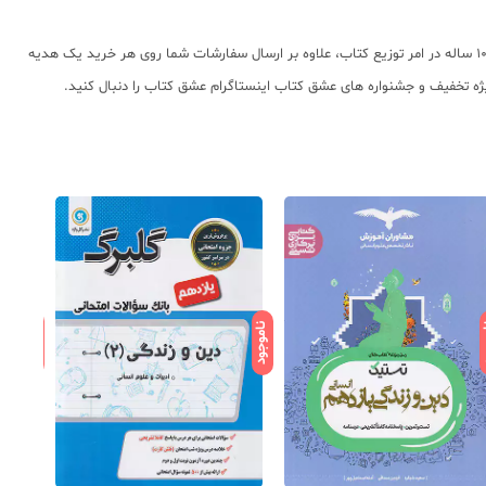
عشق کتاب جامع ترین و به روز ترین وب سایت فروش اینترنتی کتابهای کمک آموزشی و نماینده مستقیم ناشران معتبر کمک آموزشی با بیش از 11000 عنوان کتاب و سابقه 10 ساله در امر توزیع کتاب، علاوه بر ارسال سفارشات شما روی هر خرید یک هدیه
ویژه تخفیف و جشنواره های عشق کتاب اینستاگرام عشق کتاب را دنبال کنید.
ود
ناموجود
ناموجود