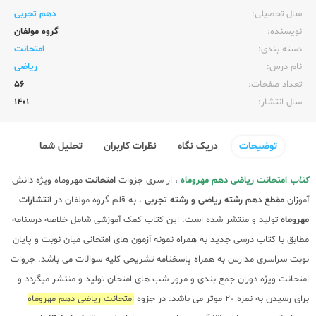
سال تحصیلی:‌
دهم تجربی
نویسنده:‌
گروه مولفان
دسته بندی:
امتحانت
نام درس:
ریاضی
تعداد صفحات:‌
56
سال انتشار:‌
1401
توضیحات
دریک نگاه
نظرات کاربران
تحلیل شما
کتاب
امتحانت ریاضی دهم مهروماه
، از سری جزوات
امتحانت
مهروماه ویژه دانش
آموزان
مقطع دهم
رشته ریاضی و رشته تجربی
، به قلم گروه مولفان در
انتشارات
مهروماه
تولید و منتشر شده است. این کتاب کمک آموزشی شامل خلاصه درسنامه
مطابق با کتاب درسی جدید به همراه نمونه آزمون های امتحانی میان نوبت و پایان
نوبت سراسری مدارس به همراه پاسخنامه تشریحی کلیه سوالات می باشد. جزوات
امتحانت ویژه دوران جمع بندی و مرور شب های امتحان تولید و منتشر میگردد و
برای رسیدن به نمره 20 موثر می باشد. در جزوه
امتحانت ریاضی دهم مهروماه