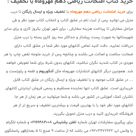
خرید کتاب امتحانت ریاضی دهم مهروماه با تخفیف :
برای
خرید امتحانت ریاضی دهم مهروماه
با
تخفیف ویژه و ارسال رایگان
تا درب
منزل می توانید پس از ثبت نام در عشق کتاب و انتخاب کتاب مورد نظر و طی
مراحل سفارش تا پرداخت هزینه سفارش ، برای شهر تهران یکروز کاری و برای سایر
شهرستانها به صورت پست پیشتاز و حداکثر سه روز کاری بسته را درب منزل
دریافت نمایید. دقت کنید تمامی کتابهای مورد نظر شما در عشق کتاب دارای
ضمانت سلامت و اصالت می باشند و چنانچه پس از خرید متوجه نقص چاپ یا هر
موردی در کتاب شدید نگران نباشید، کتابهای بدون شرط برای شما تعویض خواهد
شد. همچنین دیگر کتابهای انتشارات مهروماه مثل
کنکوریوم
و لقمه و پاورتست و
... در عشق کتاب موجود و با تخفیف ویژه و ارسال رایگان در عشق کتاب قابل
خریداری است. عشق کتاب تنها نماینده مستقیم و رسمی فروش اینترنتی کتابهای
ناشران کمک آموزشی در کشور می باشد و شما میتوانید در هر زمان از هر جا
کتابهای مورد نظر خود را با بهترین قیمت و بیشترین تخفیف و سریع تر از هر
فروشگاه خریداری کنید و درب منزل تحویل بگیرید.
برای پیگیری سفارشات تهران شماره
تلفن پشتیبانی 02166484008
و شماره تلگرام
یا واتس اپ 09203472622 می باشد که از ساعت 9 صبح تا 5 بعدازظهر پاسخگوی