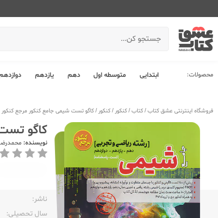
محصولات:
ابتدایی
متوسطه اول
دهم
یازدهم
دوازدهم
فروشگاه اینترنتی عشق کتاب
/
کتاب
/
کنکور
/
کنکور
/
کاگو تست شیمی جامع کنکور مرجع کنکور
کاگو تست 
نویسنده:
محمدرضا 
ویژه‌کنکور
1404
ناشر:‌
سال تحصیلی:‌