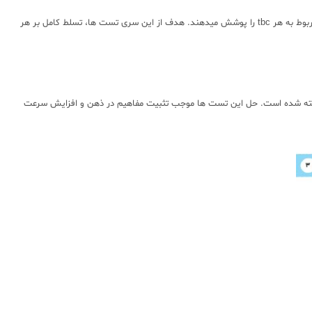
شماره تست های پیشو با رنگ دوم (فیروزه ای ) در کتاب مشخص شده اند. این تست ها به گونه ای طراحی شده اند که تیپ های مختلف هر سوال، نکته ها و ریز مفاهیم مربوط به هر tbc را پوشش میدهند. هدف از این سری تست ها، تسلط کامل بر هر
ا به صورت خلاصه و با روش های کنکوری نوشته شده است. حل این تست ها موجب تثبیت مفاهیم در ذهن و افزایش سرعت