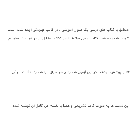
منطبق با کتاب های درسی یک عنوان آموزشی ، در قالب فهرستی آورده شده است.
هر tbc یک کد یکتا و سریالی دارد. محتوای کتاب حاضر بر اساس توالی این کد ها آورده شده است. در بخش سوالات کتاب به صورت 119 و در پاسخنامه به صورت {} دیده میشوند. شماره صفحه کتاب درسی مرتبط با هر tbc در مقابل آن در فهرست مفاهیم
برای هر فصل، یک آزمون تشخیصی به عنوان ورودی فصل و در قالب QRcode طراحی شده است. در آزمون تشخیصی به ازای هر tbc ، یک سوال طراحی شده است که کلیت tbc را پوشش میدهد. در این آزمون شماره ی هر سوال ، با شماره tbc متناظر آن
 که کلیت هر tbc را در سطح کتاب درسی پوشش میدهند. پاسخنامه ی این تست ها به صورت کاملا تشریحی و همرا با نقشه حل کامل آن نوشته شده