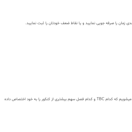
ی زمان را صرفه جویی نمایید و یا نقاط ضعف خودتان را ثبت نمایید.
در ابتدای هر فصل ، جدولی که نشان دهنده ی تعداد سوالات هر مبحث و tbc در کنکور های 4 سال اخیر است ، آورده شده است. با نگاهی به این جدول خیلی سریع متوجه میشویم که کدام TBC و کدام فصل سهم بیشتری از کنکور را به خود اختصاص داده