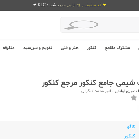
❤ کد تخفیف ویژه اولین خرید شما : KLC ❤
مشترک مقاطع
کنکور
هنر و فنی
تقویم و سررسید
متفرقه
شیمی جامع کنکور مرجع کنکور
نصیری اوانکی
،
امیر محمد کنگرانی
کاگو
کنکور