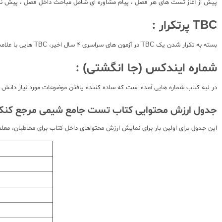
پیش از آغاز تست های هر فصل ، پیام مشاوره ای شامل مباحث داخل فصل ، پیش نی
TBC پرتکرار :
بسته به تکرار شدن یک TBC در آزمون های سراسری 4 سال اخیر، TBC هایی با علامت +115 مشخص شده اند که دلالت بر اهمیت آن TBC در آزمون سراسری دارد.
شماره ایندکس (جا انگشتی) :
در لبه کتاب شماره هایی آمده است که ساده کننده یافتن موضوعات مورد نیاز دانش آموز در بخش تست ها (شماره TBC ) 
جدول ارزش محتوایی کتاب تست جامع شیمی مرجع کنکور
این جدول برای اولین بار برای نمایش ارزش محتواهای داخل کتاب برای مخاطبان، معلما