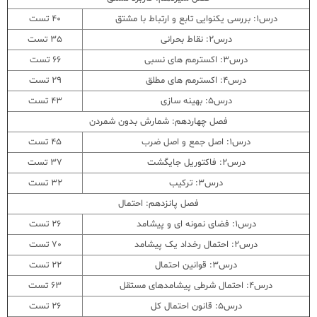
درس1: بررسی یکنوایی تابع و ارتباط با مشتق
40 تست
درس2: نقاط بحرانی
35 تست
درس3: اکسترمم های نسبی
66 تست
درس4: اکسترمم های مطلق
29 تست
درس5: بهینه سازی
43 تست
فصل چهاردهم: شمارش بدون شمردن
درس1: اصل جمع و اصل ضرب
45 تست
درس2: فاکتوریل جایگشت
37 تست
درس3: ترکیب
32 تست
فصل پانزدهم: احتمال
درس1: فضای نمونه ای و پیشامد
26 تست
درس2: احتمال رخداد یک پیشامد
70 تست
درس3: قوانین احتمال
22 تست
درس4: احتمال شرطی پیشامدهای مستقل
63 تست
درس5: قانون احتمال کل
26 تست