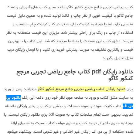
کتاب ریاضی تجربی جامع مرجع کنکور کاگو مانند سایر کتاب های آموزش و تست
جامع کاگو با کیفیت خوبی از نظر چاپ و کاغذ تولید شده و به همین دلیل قیمت
مناسبی دارد. اما با توجه به کیفیت بالای محتوا در کنار کیفیت چاپ مناسب و
استفاده از چاپ دو رنگ برای راحتی بیشتر شما عزیزان این قیمت منصفانه به نظر
میرسد. عشق کتاب این ضمانت را به شما میدهد که شما این کتاب را با بهترین
قیمت و بالاترین تخفیف به صورت اینترنتی خریداری کنید و با ارسال رایگان درب
منزل تحویل بگیرید
دانلود رایگان pdf کتاب جامع ریاضی تجربی مرجع
کنکور کاگو
برای
دانلود رایگان کتاب ریاضی تجربی جامع مرجع کنکور کاگو
میتوانید پس از ورود
به سایت عشق کتاب و ورود به صفحه مورد نظر خود روی دکمه آبی رنگ
دانلود پی
دی اف
کتاب کلیک نموده و نمونه صفحات با بخشی از کتاب را بطور رایگان ملاحظه
نمایید. بدیهی است تمام صفحات کتاب به صورت pdf برای دانلود رایگان نیست. با
توجه به حقوق ناشر در تولید کتاب و حقوق مولف کتاب نسبت به محتوای ارائه
شده استفاده از پی دی اف رایگان غیر اخلاقی و غیر شرعی است. پیشنهاد میشود