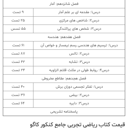
فصل شانزدهم: آمار
درس1: مقدمه ای بر علم آمار
9 تست
درس2: شاخص های مرکزی
25 تست
درس3: شخص های پراکندگی
55 تسس
فصل هفدهم: هندسه
درس1: ترسیم های هندسی رسم نیمساز و خواص آن
61 تست
درس2: تالس
87 تست
درس3: تشابه
42 تست
درس4: روابط طولی در مثلث قلئم الزاویه
24 تست
فصل هجدهم: مقاطع مخروطی
درس1: تفکر تجسمی دوران برش
40 تست
درس2: بیضی
36 تست
درس3: دایره
64 تست
پاسخنامه تشریحی
قیمت کتاب ریاضی تجربی جامع کنکور کاگو