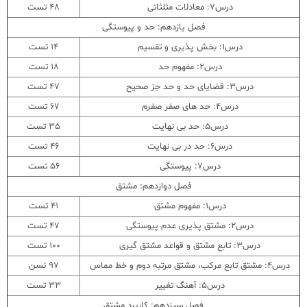
درس7: معادلات مثلثاتی
48 تست
فصل یازدهم: حد و پیوستگی
درس1: بخش پذیری و تقسیم
14 تست
درس2: مفهوم حد
18 تست
درس3: قضایای حد و حد جز صحیح
47 تست
درس4: حد های صفر صفرم
67 تست
درس5: حد بی نهایت
35 تست
درس6: حد در بی نهایت
46 تست
درس7: پیوستگی
56 تست
فصل دوازدهم: مشتق
درس1: مفهوم مشتق
41 تست
درس2: مشتق پذیری عدم پیوستگی
47 تست
درس3: تابع مشتق و قواعد مشتق گیری
100 تست
درس4: مشتق تابع مرکب، مشتق مرتبه دوم و خط مماس
97 نسن
درس5: آهنگ تغییر
33 تست
فصل سیزدهم: کاربرد مشتق