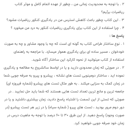
2 . با توجه به محدودیت زمانی من ، چطور از عهده اتمام کامل و موثر کتاب
ریاضیات برآیم؟
3 . این کتاب چطور باعث کاهش استرس من در یادگیری کنکور ریاضیات مشود؟
4 . چرا استفاده از این کتاب برای یادگیری ریاضیات کنکور به درد من میخورد ؟
پاسخ ها :
1 . نوع ساختار طراحی کتاب به گونه ای است که چه با وجود مشاور و چه به صورت
خودخوان ، مسیر ساده ای برای یادگیری هموار میسازد. با مراجعه به راهنمای
استفاده از کتاب میتوانید از نحوه کارکرد این ساختار آگاه شوید.
2 . در صورتی که زمان محدودی دارید و یا در اواسط سالشروع به مطالعه و یادگیری
نموده اید ، ساختار دومینویی تست های نشانه ، پیشرو و پیرو به صرفه جویی شما
در زمان کمک به سزایی میکند . به طور مثال تست های پیشرو (شماره فیروزه ای)
جامعه ترین و مانع ترین تعداد تست هایی هستند که شما باید حل نمایید . در
صورتی که تستی از این ثسمت را اشتباه پاسخ دادید، زمان بیشتری داشتید و یا در
دور دوم مرور بودید ، تست های پیرو ( شماره سیاه) را در زیر هر تست پیشرو (در
صورت وجود) پاسخ دهید. از این طرق 30 تا 60 درصد با توجه به ماهیت درس در
زمان خود صرفه جویی خواهید کرد.