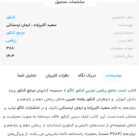
مشخصات محصول
ناشر:‌
کاگو
سال تحصیلی:‌
کنکور
نویسنده:‌
سعید اکبرزاده
،
ایمان اردستانی
دسته بندی:
مرجع کنکور
نام درس:
ریاضی
تعداد صفحات:‌
388
سال انتشار:‌
1403
توضیحات
دریک نگاه
نظرات کاربران
تحلیل شما
کتاب تست جامع ریاضی تجربی کنکور کاگو
از مجموعه کتابهای
مرجع کنکور
ویژه
دانش آموزان و داوطلبان
کنکور
رشته تجربی
شامل ریاضی دهم و یازدهم و
دوازدهم
به قلم
سعید اکبرزاده و ایمان اردستانی
تالیف و در
انتشارات کاگو
تولید و
منتشر شده است. این کتاب کمک درسی کنکور فاقد درسنامه به صورت مجزاست و
شامل مجموعه‌ای از تست‌های تالیفی و کنکوری استاندارد از ریاضی دهم و یازدهم و
دوازدهم (
3783 تست
) به‌همراه پاسخنامه کاملا تشریحی می باشد. از ویژگی‌های