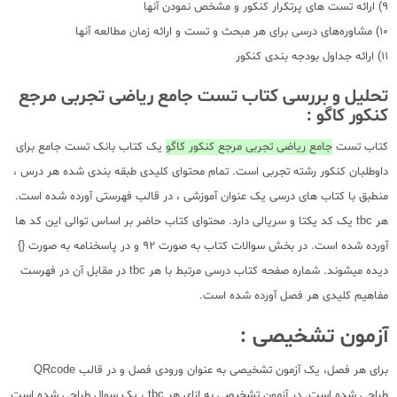
9) ارائه تست های پرتکرار کنکور و مشخص نمودن آنها
10) مشاوره‌های درسی برای هر مبحث و تست و ارائه زمان مطالعه آنها
11) ارائه جداول بودجه بندی کنکور
تحلیل و بررسی کتاب تست جامع ریاضی تجربی مرجع
کنکور کاگو :
کتاب تست
جامع ریاضی تجربی مرجع کنکور کاگو
یک کتاب بانک تست جامع برای
داوطلبان کنکور رشته تجربی است. تمام محتوای کلیدی طبقه بندی شده هر درس ،
منطبق با کتاب های درسی یک عنوان آموزشی ، در قالب فهرستی آورده شده است.
هر tbc یک کد یکتا و سریالی دارد. محتوای کتاب حاضر بر اساس توالی این کد ها
آورده شده است. در بخش سوالات کتاب به صورت 92 و در پاسخنامه به صورت {}
دیده میشوند. شماره صفحه کتاب درسی مرتبط با هر tbc در مقابل آن در فهرست
مفاهیم کلیدی هر فصل آورده شده است.
آزمون تشخیصی :
برای هر فصل، یک آزمون تشخیصی به عنوان ورودی فصل و در قالب QRcode
طراحی شده است. در آزمون تشخیصی به ازای هر tbc ، یک سوال طراحی شده است