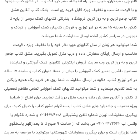
قلم چی ، مبتکران، خیلی سبز، راه اندیشه، نشر دریافت و ... در عشق کتاب موجود
و با قیمت مناسب و تخفیف ویژه قابل خریداری است. بانک کتاب آنلاین عشق
کتاب جامع ترین و به روز ترین فروشگاه اینترنتی کتابهای کمک درسی از پایه تا
کنکور با سابقه 15 ساله در امر توزیع و فروش کتابهای کمک آموزشی و کودک و
نوجوان در سراسر کشور آماده ارسال سفارشات شما میباشد.
شما میتوانید هر زمان از سال کتابهای مورد نظر خود را با تخفیف ویژه ، قیمت
مناسب و ارسال رایگان سفارش داده و درب منزل تحویل بگیرید. عشق کتاب جامع
ترین و به روز ترین وب سایت فروش اینترنتی کتابهای کمک آموزشی و نماینده
مستقیم ناشران معتبر کمک آموزشی با بیش از 11000 عنوان کتاب و سابقه 15 ساله
در امر توزیع کتاب، علاوه بر ارسال سفارشات شما روی هر خرید یک هدیه رایگان
به شما تقدیم مینماید و شما میتوانید کتابهای کمک آموزشی تمامی مقاطع تحصیلی
تا کنکور را آنلاین سفارش داده و درب منزل دریافت نمایید. برای اطلاع از شرایط
ویژه تخفیف و جشنواره های عشق کتاب اینستاگرام عشق کتاب را دنبال کنید. برای
پیگیری سفارشات تهران شماره تلفن پشتیبانی 02166484008 و شماره تلگرام یا
واتس اپ 09203472622 می باشد که از ساعت 9 صبح تا 5 بعدازظهر پاسخگوی
شما عزیزان است و برای پیگیری سفارشات شهرستانها میتوانید با مراجعه به سایت