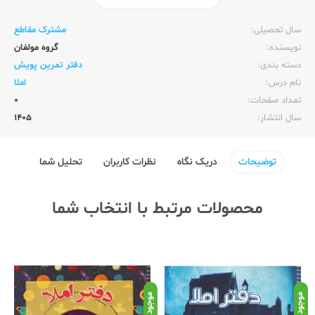
ناشر:‌
پویش
سال تحصیلی:‌
مشترک مقاطع
نویسنده:‌
گروه مولفان
دسته بندی:
دفتر تمرین پویش
نام درس:
املا
تعداد صفحات:‌
0
سال انتشار:‌
1405
توضیحات
دریک نگاه
نظرات کاربران
تحلیل شما
محصولات مرتبط با انتخاب شما
موجود
موجود
موج