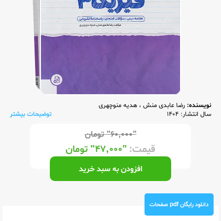
نویسنده:
رضا عابدی منش
،
هدیه منوچهری
سال انتشار: 1404
توضیحات بیشتر
"۶۰,۰۰۰"
تومان
قیمت:
"۴۷,۰۰۰"
تومان
افزودن به سبد خرید
دانلود رایگان pdf صفحات