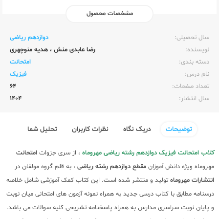
مشخصات محصول
ناشر:‌
مهر و ماه
سال تحصیلی:‌
دوازدهم ریاضی
نویسنده:‌
رضا عابدی منش
،
هدیه منوچهری
دسته بندی:
امتحانت
نام درس:
فیزیک
تعداد صفحات:‌
64
سال انتشار:‌
1404
توضیحات
دریک نگاه
نظرات کاربران
تحلیل شما
کتاب
امتحانت فیزیک دوازدهم رشته ریاضی مهروماه
، از سری جزوات
امتحانت
مهروماه ویژه دانش آموزان
مقطع دوازدهم
رشته ریاضی
، به قلم گروه مولفان در
انتشارات مهروماه
تولید و منتشر شده است. این کتاب کمک آموزشی شامل خلاصه
درسنامه مطابق با کتاب درسی جدید به همراه نمونه آزمون های امتحانی میان نوبت
و پایان نوبت سراسری مدارس به همراه پاسخنامه تشریحی کلیه سوالات می باشد.