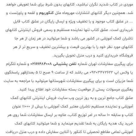
موردی در کتاب شدید نگران نباشید، کتابهای بدون شرط برای شما تعویض خواهد
شد. همچنین دیگر کتابهای انتشارات مهروماه مثل
کنکوریوم
و لقمه و پاورتست و
... در عشق کتاب موجود و با تخفیف ویژه و ارسال رایگان در عشق کتاب قابل
خریداری است. عشق کتاب تنها نماینده مستقیم و رسمی فروش اینترنتی کتابهای
ناشران کمک آموزشی در کشور می باشد و شما میتوانید در هر زمان از هر جا
کتابهای مورد نظر خود را با بهترین قیمت و بیشترین تخفیف و سریع تر از هر
فروشگاه خریداری کنید و درب منزل تحویل بگیرید.
برای پیگیری سفارشات تهران شماره
تلفن پشتیبانی 02166484008
و شماره تلگرام
یا واتس اپ 09203472622 می باشد که از ساعت 9 صبح تا 5 بعدازظهر پاسخگوی
شما عزیزان است و برای پیگیری سفارشات شهرستانها میتوانید با مراجعه به سایت
رهگیری مرسولات پستی از موقعیت بسته سفارشات خود اطلاع پیدا کنید.
عشق کتاب جامع ترین و به روز ترین وب سایت فروش اینترنتی کتابهای کمک
آموزشی و نماینده مستقیم ناشران معتبر کمک آموزشی با بیش از 11000 عنوان
کتاب و سابقه 10 ساله در امر توزیع کتاب، علاوه بر ارسال سفارشات شما روی هر
خرید یک هدیه رایگان به شما تقدیم مینماید و شما میتوانید کتابهای کمک
آموزشی تمامی مقاطع تحصیلی تا کنکور را آنلاین سفارش داده و درب منزل دریافت