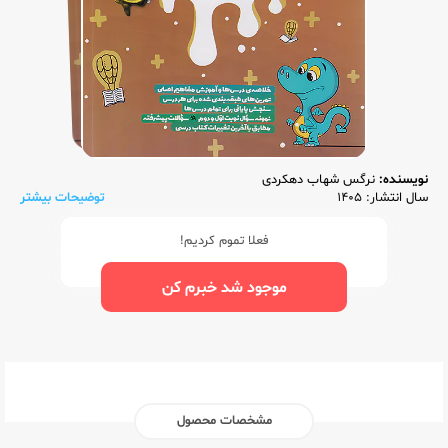
نویسنده:
نرگس شهاب دهکردی
سال انتشار: 1405
توضیحات بیشتر
فعلا تموم کردیم!
موجود شد خبرم کن
مشخصات محصول
ناشر:‌
پویش