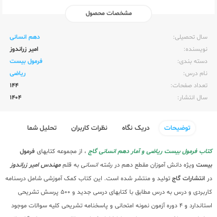
مشخصات محصول
ناشر:‌
گاج
سال تحصیلی:‌
دهم انسانی
نویسنده:‌
امیر زراندوز
دسته بندی:
فرمول بیست
نام درس:
ریاضی
تعداد صفحات:‌
144
سال انتشار:‌
1404
توضیحات
دریک نگاه
نظرات کاربران
تحلیل شما
کتاب فرمول بیست ریاضی و آمار دهم انسانی گاج
، از مجموعه کتابهای
فرمول
بیست
ویژه دانش آموزان مقطع دهم در
رشته انسانی
به قلم
مهندس امیر زراندوز
در
انتشارات گاج
تولید و منتشر شده است. این کتاب کمک آموزشی شامل درسنامه
کاربردی و درس به درس مطابق با کتابهای درسی جدید و 500 پرسش تشریحی
استاندارد و 4 دوره آزمون نمونه امتحانی و پاسخنامه تشریحی کلیه سوالات موجود