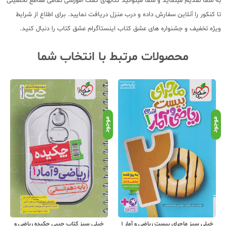
به شما تقدیم مینماید و شما میتوانید کتابهای کمک آموزشی تمامی مقاطع تحصیلی
تا کنکور را آنلاین سفارش داده و درب منزل دریافت نمایید. برای اطلاع از شرایط
ویژه تخفیف و جشنواره های عشق کتاب اینستاگرام عشق کتاب را دنبال کنید.
محصولات مرتبط با انتخاب شما
نامو
موجود
موجود
خیلی سبز ماجرای بیست ریاضی و آمار 1
خیلی سبز کتاب جیبی چکیده ریاضی و