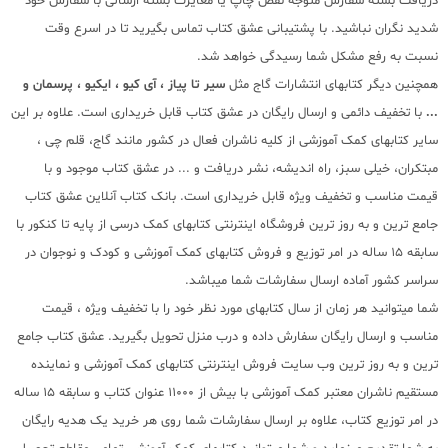
دریافت بسته سفارش متوجه نقص چاپ یا مغایرت بسته ارسالی با سفارش خود
شدید نگران نباشید. با پشتیبانی عشق کتاب تماس بگیرید تا در اسرع وقت
نسبت به رفع مشکل شما رسیدگی خواهد شد.
همچنین دیگر کتابهای انتشارات گاج مثل
سیر تا پیاز ، آی کیو ، ایکیو ، پرسمان و
...
با تخفیف دائمی و ارسال رایگان در عشق کتاب قابل خریداری است. علاوه بر این
سایر کتابهای کمک آموزشی از کلیه ناشران فعال در کشور مانند گاج، قلم چی ،
مبتکران، خیلی سبز، راه اندیشه، نشر دریافت و ... در عشق کتاب موجود و با
قیمت مناسب و تخفیف ویژه قابل خریداری است. بانک کتاب آنلاین عشق کتاب
جامع ترین و به روز ترین فروشگاه اینترنتی کتابهای کمک درسی از پایه تا کنکور با
سابقه 15 ساله در امر توزیع و فروش کتابهای کمک آموزشی و کودک و نوجوان در
سراسر کشور آماده ارسال سفارشات شما میباشد.
شما میتوانید هر زمان از سال کتابهای مورد نظر خود را با تخفیف ویژه ، قیمت
مناسب و ارسال رایگان سفارش داده و درب منزل تحویل بگیرید. عشق کتاب جامع
ترین و به روز ترین وب سایت فروش اینترنتی کتابهای کمک آموزشی و نماینده
مستقیم ناشران معتبر کمک آموزشی با بیش از 11000 عنوان کتاب و سابقه 15 ساله
در امر توزیع کتاب، علاوه بر ارسال سفارشات شما روی هر خرید یک هدیه رایگان