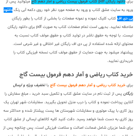
برای
دانلود رایگان pdf کتاب فرمول بیست ریاضی و آمار دهم گاج
میتوانید پس از
ورود به سایت عشق کتاب و ورود به صفحه مورد نظر خود روی دکمه آبی رنگ
دانلود
پی دی اف
کتاب کلیک نموده و نمونه صفحات با بخشی از کتاب را بطور رایگان
ملاحظه نمایید. بدیهی است تمام صفحات کتاب به صورت pdf برای دانلود رایگان
نیست. با توجه به حقوق ناشر در تولید کتاب و حقوق مولف کتاب نسبت به
محتوای ارائه شده استفاده از پی دی اف رایگان غیر اخلاقی و غیر شرعی است.
پیشنهاد میشود به جهت حمایت از حقوق مولف کتاب نسخه فیزیکی کتاب را
خریداری نمایید.
خرید کتاب ریاضی و آمار دهم فرمول بیست گاج
برای
خرید کتاب ریاضی و آمار دهم فرمول بیست گاج
با
تخفیف ویژه و ارسال
رایگان
پس از ثبت نام در سایت عشق کتاب و تکمیل سبد خرید ، مبلغ سفارش را
آنلاین پرداخت نموده و کتاب را درب منزل تحویل بگیرید. سفارشات شهر تهران یک
روز کاری با پیک موتوری و سفارشات شهرستان ها پست پیشتاز شده و حداکثر سه
روز کاری به دست شما خواهد رسید. دقت کنید کلیه کالاهای ارسالی از عشق کتاب
برای شما عزیزان شامل ضمانت اصالت و سلامت فیزیکی است، پس چنانچه پس از