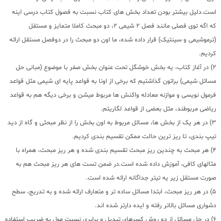
است.دلیل بیشتر بودن تعداد بخش های کتاب نسبت به فصول کتاب درسی اینه
که اگه توی فصلی مانند فصل 2 شیمی 2، دو مبحث کاملا متمایز و مستقل
(ترموشیمی و سینتیک) قرار داده شده، ما اون دو مبحث را در دوفصل مستقل ارائه
کردیم.
2) در آغاز کتاب، یه بخش خوشگل تحت عنوان بخش صفر با موضوع (مبانی حل
مسائل شیمی) براتون گذاشتیم که برخی از اونا به قواعد پایه ای شیمی مثل قواعد
فرمول نویسی و موازنه معادله واکنش ها مربوط میشن و برخی دیگه هم به قواعد
ریاضی مربوطند، مثل بعضی از قواعد لگاریتم.
3) در هر یک از بخش ها، مسائل مربوط به اون بخش را از نظر مبحثی و گاه از دید
تیپ بندی، تا ریز ترین حالت ممکن تقسیم بندی کردیم.
4) هر مبحث به چندین ریز مبحث تقسیم بندی شده و هر ریز مبحث، همراه با
مثالهای کافی، آموزش داده شده است.در ضمن تست های هر ریز مبحث هم به
صورت مستقل زیر یه تیتر جداگانه ارائه شده است.
5) در هر ریز مبحث، ابتدا مسائل ساده تر و متعارف ارائه شده و به تدریج، سطح
دشواری مسائل بالاتر رفته و ایده دارتر شده اند.
6) در حل مسائل از دو روش کسرهای تبدیل و برابری نسبت مول به ضریب استفاده