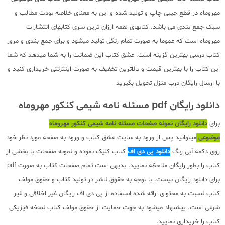
مهروماه در قطع جیبی چاپ و تولید شده و این به معنای خلاصه بودت مطالب و
سبک جمع بندی می باشد. کتابهای لقمه ارزان ترین سری کتابهای انتشارات
مهروماه است که عموما به صورت تمام رنگی تولید میشود و برای جمع بندی و مرور
کتاب درسی بهترین گزینه است. عشق کتاب این ضمانت را به شما میدهد که شما
این کتاب را با بهترین قیمت و بالاترین تخفیف به صورت اینترنتی خریداری کنید و
با ارسال رایگان درب منزل تحویل بگیرید
دانلود رایگان pdf مسئله نامه شیمی کنکور مهروماه
برای
دانلود رایگان نمونه صفحات مسئله نامه شیمی کنکور مهروماه
موضوعی
میتوانید پس از ورود به سایت عشق کتاب و ورود به صفحه مورد نظر خود
روی دکمه آبی رنگ
دانلود پی دی اف
کتاب کلیک نموده و نمونه صفحات با بخشی از
کتاب را بطور رایگان ملاحظه نمایید. بدیهی است تمام صفحات کتاب به صورت pdf
برای دانلود رایگان نیست. با توجه به حقوق ناشر در تولید کتاب و حقوق مولف
کتاب نسبت به محتوای ارائه شده استفاده از پی دی اف رایگان غیر اخلاقی و غیر
شرعی است. پیشنهاد میشود به جهت حمایت از حقوق مولف کتاب نسخه فیزیکی
کتاب را خریداری نمایید.