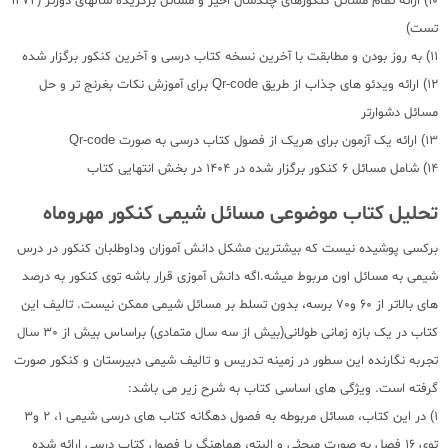
10) ارائه تمام مسائل کنکورهای چندسال اخیر و مسائل برگزیده سالهای دورتر (1274
تست)
11) به روز بودن و مطابقت با آخرین نسخه کتاب درسی و آخرین کنکور برگزار شده
12) ارائه ویدئو های جذاب از طریق Qr-code برای آموزش نکات بغرنج تر و حل
مسائل دشوارتر
13) ارائه یک آزمون برای هریک از فصول کتاب درسی به صورت Qr-code
14) شامل مسائل 6 کنکور برگزار شده در 1404 در بخش انتهایی کتاب
تحلیل کتاب موضوعی مسائل شیمی کنکور مهروماه
برکسی پوشیده نیست که بیشترین مشکل دانش آموزان وداوطلبان کنکور در درس
شیمی به مسائل اون مربوط میشه.اگه دانش آموزی قرار باشه توی کنکور به درصد
های بالاتر از 60 و70 برسه، بدون تسلط بر مسائل شیمی ممکن نیست. تالیف این
کتاب در یک بازه زمانی طولانی(بیش از سه سال متمادی) براساس بیش از 30 سال
تجربه نگارنده این سطور در زمینه تدریس و تالیف شیمی دبیرستان و کنکور صورت
گرفته است. ویژگی های اساسی کتاب به شرح زیر می باشد:
1) در این کتاب، مسائل مربوطه به فصول دهگانه کتاب های درسی شیمی 1، 2 و3
توی 16 فصل به صورت مبحثی و البته، هماهنگ با فصول کتاب درسی ارائه شده