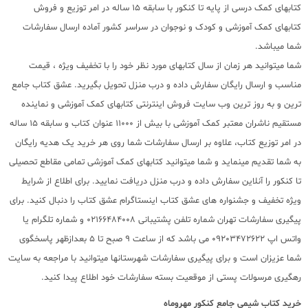
کتابهای کمک درسی از پایه تا کنکور با سابقه 15 ساله در امر توزیع و فروش
کتابهای کمک آموزشی و کودک و نوجوان در سراسر کشور آماده ارسال سفارشات
شما میباشد.
شما میتوانید هر زمان از سال کتابهای مورد نظر خود را با تخفیف ویژه ، قیمت
مناسب و ارسال رایگان سفارش داده و درب منزل تحویل بگیرید. عشق کتاب جامع
ترین و به روز ترین وب سایت فروش اینترنتی کتابهای کمک آموزشی و نماینده
مستقیم ناشران معتبر کمک آموزشی با بیش از 11000 عنوان کتاب و سابقه 15 ساله
در امر توزیع کتاب، علاوه بر ارسال سفارشات شما روی هر خرید یک هدیه رایگان
به شما تقدیم مینماید و شما میتوانید کتابهای کمک آموزشی تمامی مقاطع تحصیلی
تا کنکور را آنلاین سفارش داده و درب منزل دریافت نمایید. برای اطلاع از شرایط
ویژه تخفیف و جشنواره های عشق کتاب اینستاگرام عشق کتاب را دنبال کنید. برای
پیگیری سفارشات تهران شماره تلفن پشتیبانی 02166484008 و شماره تلگرام یا
واتس اپ 09203472622 می باشد که از ساعت 9 صبح تا 5 بعدازظهر پاسخگوی
شما عزیزان است و برای پیگیری سفارشات شهرستانها میتوانید با مراجعه به سایت
رهگیری مرسولات پستی از موقعیت بسته سفارشات خود اطلاع پیدا کنید.
خرید کتاب
شیمی جامع کنکور مهروماه