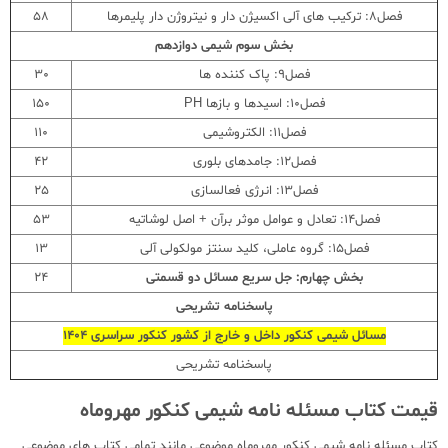
فصل8: ترکیب های آلی اکسیژن دار و نیتروژن دار پلیمرها
58
بخش سوم شیمی دوازدهم
فصل9: پاک کننده ها
30
فصل10: اسیدها و بازها PH
150
فصل11: الکتروشیمی
110
فصل12: جامدهای بلوری
42
فصل13: انرژی فعالسازی
25
فصل14: تعادل و عوامل موثر برآن + اصل لوشاتیه
53
فصل15: گروه عاملی، کلید سنتز مولکولی آلی
13
بخش چهارم: جل سریع مسائل دو قسمتی
24
پاسخنامه تشریحی
مسائل شیمی کنکور داخل و خارج از کشور کنکور سراسری 1404
پاسخنامه تشریحی
قیمت کتاب مسئله نامه شیمی کنکور مهروماه
کتاب مسئله نامه شیمی کنکور مهروماه موضوعی مانند تمامی کتاب های موضوعی