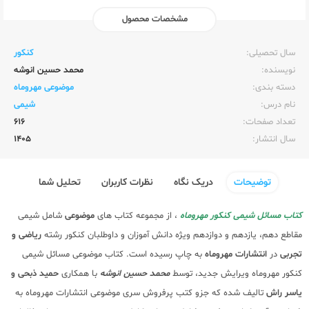
مشخصات محصول
ناشر:‌
مهر و ماه
سال تحصیلی:‌
کنکور
نویسنده:‌
محمد حسین انوشه
دسته بندی:
موضوعی مهروماه
نام درس:
شیمی
تعداد صفحات:‌
616
سال انتشار:‌
1405
توضیحات
دریک نگاه
نظرات کاربران
تحلیل شما
کتاب مسائل شیمی کنکور مهروماه
، از مجموعه کتاب های
موضوعی
شامل شیمی
مقاطع دهم، یازدهم و دوازدهم ویژه دانش آموزان و داوطلبان کنکور رشته
ریاضی و
تجربی
در
انتشارات مهروماه
به چاپ رسیده است. کتاب موضوعی مسائل شیمی
کنکور مهروماه ویرایش جدید، توسط
محمد حسین انوشه
با همکاری
حمید ذبحی و
یاسر راش
تالیف شده که جزو کتب پرفروش سری موضوعی انتشارات مهروماه به