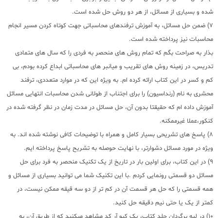
شده و بسیاری از مسائل، از هر دو روش حل شده است.
7) ضمن حل مسائل، به آموزش ترفندهای محاسباتی جهت کوتاه کردن مسیر انجام
محاسبات نیز پرداخته شده است.
بذار به صراحت بگم که تمام روش های منحصر به فردی را که سال های متمادی
تدریس، در زمینه روش های تقریب و میانبر های محاسباتی ابداع کرده بودم، بی
کم و کسر در این کتاب ارائه کرده ام. به ویژه این که در موارد متعددی، ترفند
محشری به نام (رنداسیون) را برای اجتناب از طولانی شدن محاسبات انتهایی مسائل
آموزش داده ام که حقیقتا بدون آن، حل مسائل در مدت زمان در نظر گرفته شده در
کنکور،عملا غیرممکنه.
8) پاسخ های تشریحی بسیار کامل و همراه با توضیحات کافی نوشته شده اند. به
ویژه در مورد مسائل دشوارتر، با نهایت حوصله به تشریح پاسخ پرداخته ایم.
9) در این کتاب، برای اولین بار در تاریخ از یک تکنیک منحصر به فرد برای حل
مسائل دو قسمتی رونمایی کردم .با این تکنیک شما می توانید بسیاری از مسائل و
همه قسمتی را که حل هر قسمت آن در کم تر از دو سه قیقه ممکن نیست، در
کمتر از یک یا حتی نیم دقیقه حل کنید.
10) در لبه برگردان جلد کتاب، یک کیو آر کد مشاهد میکنید که از طریق آن، به