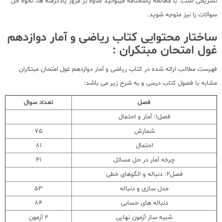
تشریحی است. با مطالعه پاسخنامه میتوانید علاوه بر مرور یادگرفته ها، نحوه حل
سوالات را نیز متوجه شوید.
ساختار محتوایی کتاب ریاضی و آمار دوازدهم
غول امتحان مبتکران :
فهرست مطالب ارائه شده در کتاب ریاضی و آمار دوازدهم غول امتحان مبتکران
مشابه با فصول کتاب درسی و به شرح زیر می باشد:
فصل
تعداد سوال
فصل1: آمار و احتمال
شمارش
75
احتمال
81
چرخه آمار در حل مسائل
41
فصل2: دنباله و الگوهای خطی
مدل سازی و دنباله
53
دنباله های حسابی
84
شبیه ساز آزمون نهایی
2 آزمون