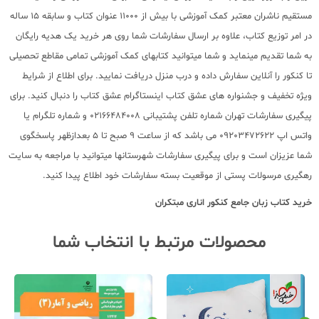
مستقیم ناشران معتبر کمک آموزشی با بیش از 11000 عنوان کتاب و سابقه 15 ساله
در امر توزیع کتاب، علاوه بر ارسال سفارشات شما روی هر خرید یک هدیه رایگان
به شما تقدیم مینماید و شما میتوانید کتابهای کمک آموزشی تمامی مقاطع تحصیلی
تا کنکور را آنلاین سفارش داده و درب منزل دریافت نمایید. برای اطلاع از شرایط
ویژه تخفیف و جشنواره های عشق کتاب اینستاگرام عشق کتاب را دنبال کنید. برای
پیگیری سفارشات تهران شماره تلفن پشتیبانی 02166484008 و شماره تلگرام یا
واتس اپ 09203472622 می باشد که از ساعت 9 صبح تا 5 بعدازظهر پاسخگوی
شما عزیزان است و برای پیگیری سفارشات شهرستانها میتوانید با مراجعه به سایت
رهگیری مرسولات پستی از موقعیت بسته سفارشات خود اطلاع پیدا کنید.
خرید کتاب
زبان جامع کنکور اناری مبتکران
محصولات مرتبط با انتخاب شما