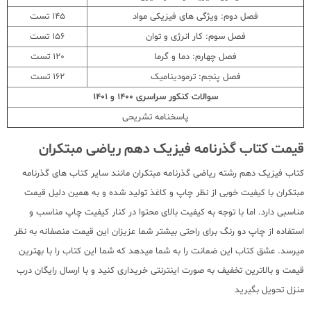
فصل دوم: ویژگی های فیزیکی مواد
145 تست
فصل سوم: کار انرژی و توان
156 تست
فصل چهارم: دما و گرما
120 تست
فصل پنجم: ترمودینامیک
162 تست
سوالات کنکور سراسری 1400 و 1401
پاسخنامه تشریحی
قیمت کتاب گذرنامه فیزیک دهم ریاضی مبتکران
کتاب فیزیک دهم رشته ریاضی گذرنامه مبتکران مانند سایر کتاب های گذرنامه
مبتکران با کیفیت خوبی از نظر چاپ و کاغذ تولید شده و به همین دلیل قیمت
مناسبی دارد. اما با توجه به کیفیت بالای محتوا در کنار کیفیت چاپ مناسب و
استفاده از چاپ دو رنگ برای راحتی بیشتر شما عزیزان این قیمت منصفانه به نظر
میرسد. عشق کتاب این ضمانت را به شما میدهد که شما این کتاب را با بهترین
قیمت و بالاترین تخفیف به صورت اینترنتی خریداری کنید و با ارسال رایگان درب
منزل تحویل بگیرید