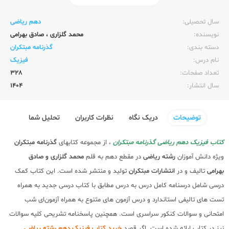
ناشر:‌
مبتکران
سال تحصیلی:‌
دهم ریاضی
نویسنده:‌
محمد گلزاری
،
صادق بهرامی
دسته بندی:
گذرنامه مبتکران
نام درس:
فیزیک
تعداد صفحات:‌
328
سال انتشار:‌
1404
توضیحات
دریک نگاه
نظرات کاربران
تحلیل شما
کتاب فیزیک دهم ریاضی گذرنامه مبتکران
، از مجموعه کتابهای
گذرنامه مبتکران
ویژه دانش آموزان
رشته ریاضی
در مقطع دهم به قلم
محمد گلزاری و صادق
بهرامی
تالیف و در
انتشارات مبتکران
تولید و منتشر شده است. این کتاب کمک
درسی شامل درسنامه کامل درس به درس مطابق با کتاب درسی جدید به همراه
تست های تالیفی استاندارد و درس آزمون های متنوع به همراه آزمون‌ای شب
امتحانی و سوالات کنکور سراسری است. همچنین پاسخنامه تشریحی کلیه سوالات
نیز در کتاب ارائه شده است. اگر قصد
خرید کتاب فیزیک دهم رشته ریاضی