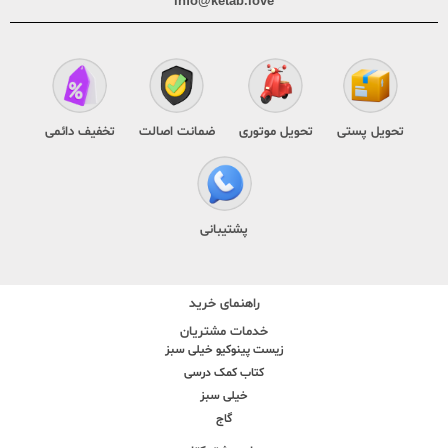
info@ketab.love
تحویل پستی
تحویل موتوری
ضمانت اصالت
تخفیف دائمی
پشتیبانی
راهنمای خرید
خدمات مشتریان
زیست پینوکیو خیلی سبز
کتاب کمک درسی
خیلی سبز
گاج