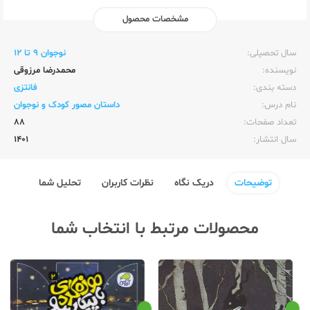
مشخصات محصول
ناشر:‌
کیوی (کاگو)
سال تحصیلی:‌
نوجوان 9 تا 12
نویسنده:‌
محمدرضا مرزوقی
دسته بندی:
فانتزی
نام درس:
داستان مصور کودک و نوجوان
تعداد صفحات:‌
88
سال انتشار:‌
1401
توضیحات
دریک نگاه
نظرات کاربران
تحلیل شما
محصولات مرتبط با انتخاب شما