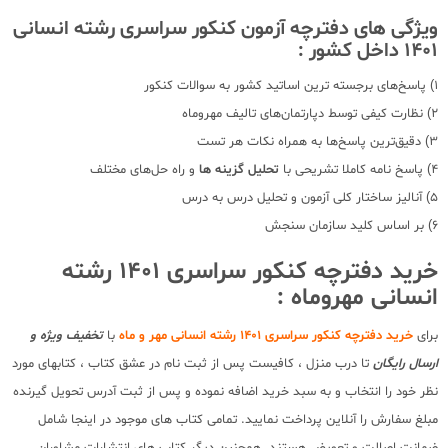
ویژگی های دفترچه آزمون کنکور سراسری رشته انسانی
1401 داخل کشور :
1) پاسخ‌های برجسته ترین اساتید کشور به سوالات کنکور
2) نظارت کیفی توسط دپارتمان‌های تالیف مهروماه
3) دقیق‌ترین پاسخ‌ها به همراه نکات هر تست
4) پاسخ نامه کاملا تشریحی با
تحلیل گزینه ها
و راه حل‌های مختلف
5) آنالیز ساختار کلی آزمون و تحلیل درس به درس
6) بر اساس کلید سازمان سنجش
خرید دفترچه کنکور سراسری 1401 رشته
انسانی مهروماه :
برای
خرید دفترچه کنکور سراسری 1401 رشته انسانی مهر و ماه
با
تخفیف ویژه و
ارسال رایگان
تا درب منزل ، کافیست پس از ثبت نام در عشق کتاب ، کتابهای مورد
نظر خود را انتخاب و به سبد خرید اضافه نموده و پس از ثبت آدرس تحویل گیرنده
مبلغ سفارش را آنلاین پرداخت نمایید. تمامی کتاب های موجود در اینجا شامل
ضمانت اصالت و تعویض هستند. همچنین دیگر کتاب های انتشارات مشاوران