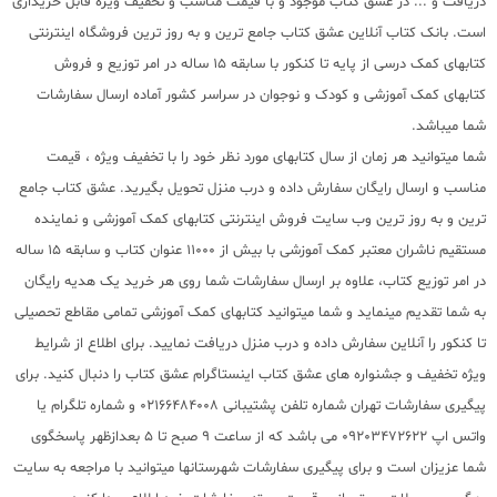
دریافت و ... در عشق کتاب موجود و با قیمت مناسب و تخفیف ویژه قابل خریداری
است. بانک کتاب آنلاین عشق کتاب جامع ترین و به روز ترین فروشگاه اینترنتی
کتابهای کمک درسی از پایه تا کنکور با سابقه 15 ساله در امر توزیع و فروش
کتابهای کمک آموزشی و کودک و نوجوان در سراسر کشور آماده ارسال سفارشات
شما میباشد.
شما میتوانید هر زمان از سال کتابهای مورد نظر خود را با تخفیف ویژه ، قیمت
مناسب و ارسال رایگان سفارش داده و درب منزل تحویل بگیرید. عشق کتاب جامع
ترین و به روز ترین وب سایت فروش اینترنتی کتابهای کمک آموزشی و نماینده
مستقیم ناشران معتبر کمک آموزشی با بیش از 11000 عنوان کتاب و سابقه 15 ساله
در امر توزیع کتاب، علاوه بر ارسال سفارشات شما روی هر خرید یک هدیه رایگان
به شما تقدیم مینماید و شما میتوانید کتابهای کمک آموزشی تمامی مقاطع تحصیلی
تا کنکور را آنلاین سفارش داده و درب منزل دریافت نمایید. برای اطلاع از شرایط
ویژه تخفیف و جشنواره های عشق کتاب اینستاگرام عشق کتاب را دنبال کنید. برای
پیگیری سفارشات تهران شماره تلفن پشتیبانی 02166484008 و شماره تلگرام یا
واتس اپ 09203472622 می باشد که از ساعت 9 صبح تا 5 بعدازظهر پاسخگوی
شما عزیزان است و برای پیگیری سفارشات شهرستانها میتوانید با مراجعه به سایت