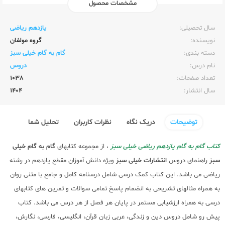
مشخصات محصول
ناشر:‌
خیلی سبز
سال تحصیلی:‌
یازدهم ریاضی
نویسنده:‌
گروه مولفان
دسته بندی:
گام به گام خیلی سبز
نام درس:
دروس
تعداد صفحات:‌
1038
سال انتشار:‌
1404
توضیحات
دریک نگاه
نظرات کاربران
تحلیل شما
کتاب گام به گام یازدهم ریاضی خیلی سبز
، از مجموعه کتابهای
گام به گام خیلی
سبز
راهنمای دروس
انتشارات خیلی سبز
ویژه دانش آموزان مقطع یازدهم در رشته
ریاضی می باشد. این کتاب کمک درسی شامل درسنامه کامل و جامع با متنی روان
به همراه مثالهای تشریحی به انضمام پاسخ تمامی سوالات و تمرین های کتابهای
درسی به همراه ارزشیابی مستمر در پایان هر فصل از هر درس می باشد. کتاب
پیش رو شامل دروس دین و زندگی، عربی زبان قرآن، انگلیسی، فارسی، نگارش،