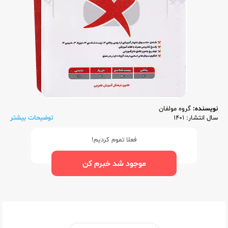
نویسنده:
گروه مولفان
سال انتشار: 1401
توضیحات بیشتر
فعلا تموم کردیم!
موجود شد خبرم کن