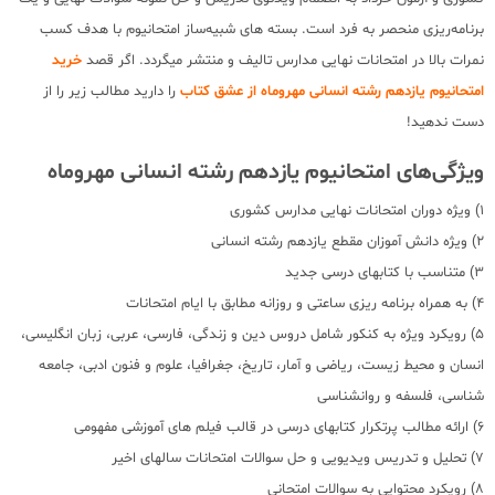
برنامه‌ریزی منحصر به فرد است. بسته های شبیه‌ساز امتحانیوم با هدف کسب
نمرات بالا در امتحانات نهایی مدارس تالیف و منتشر میگردد. اگر قصد
خرید
امتحانیوم یازدهم رشته انسانی مهروماه از عشق کتاب
را دارید مطالب زیر را از
دست ندهید!
ویژگی‌‎های امتحانیوم یازدهم رشته انسانی مهروماه
1) ویژه دوران امتحانات نهایی مدارس کشوری
2) ویژه دانش آموزان مقطع یازدهم رشته انسانی
3) متناسب با کتابهای درسی جدید
4) به همراه برنامه ریزی ساعتی و روزانه مطابق با ایام امتحانات
5) رویکرد ویژه به کنکور شامل دروس دین و زندگی، فارسی، عربی، زبان انگلیسی،
انسان و محیط زیست، ریاضی و آمار، تاریخ، جغرافیا، علوم و فنون ادبی، جامعه
شناسی، فلسفه و روانشناسی
6) ارائه مطالب پرتکرار کتابهای درسی در قالب فیلم های آموزشی مفهومی
7) تحلیل و تدریس ویدیویی و حل سوالات امتحانات سالهای اخیر
8) رویکرد محتوایی به سوالات امتحانی