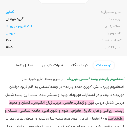
ناشر:‌
مهر و ماه
سال تحصیلی:‌
کنکور
نویسنده:‌
گروه مولفان
دسته بندی:
امتحانیوم مهروماه
نام درس:
دروس
تعداد صفحات:‌
200
سال انتشار:‌
1405
توضیحات
دریک نگاه
نظرات کاربران
تحلیل شما
امتحانیوم یازدهم رشته انسانی مهروماه
، از سری بسته های شبیه ساز
امتحانیوم
ویژه دانش آموزان مقطع یازدهم در
رشته انسانی
به قلم گروه مولفان
مهروماه تالیف و در
انتشارات مهروماه
تولید و منتشر شده است. این بسته شامل
دروس شامل دروس
دین و زندگی، فارسی، عربی، زبان انگلیسی، انسان و محیط
زیست، ریاضی و آمار، تاریخ، جغرافیا، علوم و فنون ادبی، جامعه شناسی، فلسفه و
روانشناسی
و 60 امتحان شامل آزمون های شبیه سازی شده و امتحان نهایی مدارس
کشوری و آزمون خرداد به انضمام ویدئوی تدریس و حل نمونه سوالات نهایی و یک