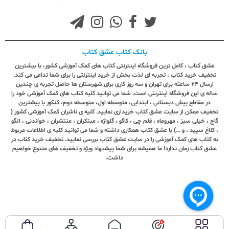
بانک کتاب عشق کتاب
عشق کتاب ، کامل ترین فروشگاه اینترنتی کتاب های کمک آموزشی کشور، با بیشترین
تخفیف خرید کتاب ، تجربه ای لذت بخش از خرید اینترنتی را برای شما تداعی می کند.
ارسال ٢٤ ساعته برای تهران و سه روز کاری برای شهرستان ها حاصل تجربه ی چندین
ساله ی این فروشگاه اینترنتی است. شما می توانید کلیه کتاب های کمک آموزشی خود را
در مقاطع پیش دبستانی ، ابتدایی، متوسطه اول، متوسطه دوم، کنکور با بیشترین
تخفیف ممکن از سایت عشق کتاب خریداری نمایید. کلیه ی ناشران کمک آموزشی کشور (
گاج ، خیلی سبز ، مهروماه ، قلم چی ، کاگو ، گلواژه ، مبتکران ، منتشران ، خواندنی ، الگو
، کلاغ سپید ، و ...) با عشق کتاب همکاری داشته و شما می توانید کلیه ی اطلاعات مربوط
به کتاب های کمک آموزشی را در سایت عشق کتاب بررسی نمایید. تخفیف خرید کتاب در
عشق کتاب زمان ندارد! ما همیشه برای شما پیشنهاد ویژه و تخفیف های متنوع خواهیم
داشت.