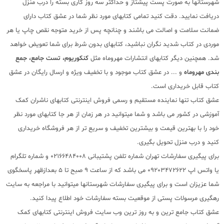
شهرستانها به صورت پست پیشتاز و حداکثر سه روز کاری بسته را درب منزل
دریافت نمایید. دقت کنید تمامی کتابهای مورد نظر شما در عشق کتاب دارای
ضمانت سلامت و اصالت می باشند و چنانچه پس از خرید متوجه نقص چاپ یا هر
موردی در کتاب شدید نگران نباشید، کتابهای بدون شرط برای شما تعویض خواهد
شد. همچنین دیگر کتابهای انتشارات مهروماه مثل
کنکوریوم
، تست جامع، جمع
بندی مهروماه
و ... در عشق کتاب موجود و با تخفیف ویژه و ارسال رایگان در عشق
کتاب قابل خریداری است.
عشق کتاب تنها نماینده مستقیم و رسمی فروش اینترنتی کتابهای ناشران کمک
آموزشی در کشور می باشد و شما میتوانید در هر زمان از هر جا کتابهای مورد نظر
خود را با بهترین قیمت و بیشترین تخفیف و سریع تر از هر فروشگاه خریداری
کنید و درب منزل تحویل بگیری.
برای پیگیری سفارشات تهران شماره تلفن پشتیبانی 02166484008 و شماره تلگرام
یا واتس اپ 09203472622 می باشد که از ساعت 9 صبح تا 5 بعدازظهر پاسخگوی
شما عزیزان است و برای پیگیری سفارشات شهرستانها میتوانید با مراجعه به سایت
رهگیری مرسولات پستی از موقعیت بسته سفارشات خود اطلاع پیدا کنید.
عشق کتاب جامع ترین و به روز ترین وب سایت فروش اینترنتی کتابهای کمک