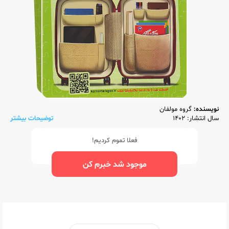
نویسنده:
گروه مولفان
سال انتشار: 1402
توضیحات بیشتر
فعلا تموم کردیم!
موجود شد خبرم کن