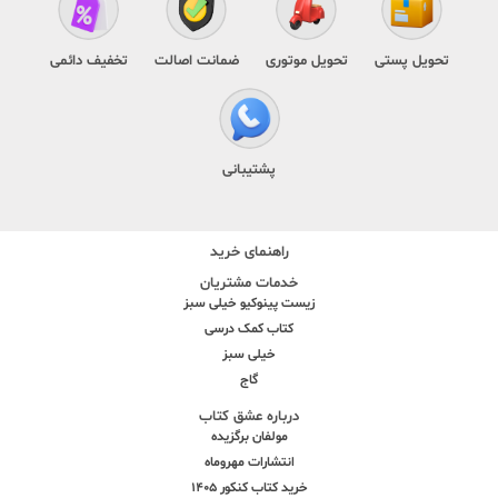
تحویل پستی
تحویل موتوری
ضمانت اصالت
تخفیف دائمی
پشتیبانی
راهنمای خرید
خدمات مشتریان
زیست پینوکیو خیلی سبز
کتاب کمک درسی
خیلی سبز
گاج
درباره عشق کتاب
مولفان برگزیده
انتشارات مهروماه
خرید کتاب کنکور 1405