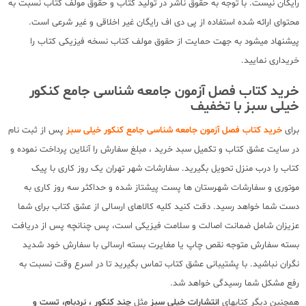
رایگان نیست. با توجه به حقوق ناشر در تولید کتاب و حقوق مولف کتاب نسبت به
محتوای ارائه شده استفاده از پی دی اف رایگان غیر اخلاقی و غیر شرعی است.
پیشنهاد میشود به جهت حمایت از حقوق مولف کتاب نسخه فیزیکی کتاب را
خریداری نمایید.
خرید کتاب فصل آزمون جامعه شناسی جامع کنکور
خیلی سبز با تخفیف
برای
خرید کتاب فصل آزمون جامعه شناسی جامع کنکور خیلی سبز
پس از ثبت نام
در سایت عشق کتاب و تکمیل سبد خرید ، مبلغ سفارش را آنلاین پرداخت نموده و
کتاب را درب منزل تحویل بگیرید. سفارشات شهر تهران یک روز کاری با پیک
موتوری و سفارشات شهرستان ها پست پیشتاز شده و حداکثر سه روز کاری به
دست شما خواهد رسید. دقت کنید کلیه کالاهای ارسالی از عشق کتاب برای شما
عزیزان شامل ضمانت اصالت و سلامت فیزیکی است، پس چنانچه پس از دریافت
بسته سفارش متوجه نقص چاپ یا مغایرت بسته ارسالی با سفارش خود شدید
نگران نباشید. با پشتیبانی عشق کتاب تماس بگیرید تا در اسرع وقت نسبت به
رفع مشکل شما رسیدگی خواهد شد.
همچنین دیگر کتابهای
انتشارات خیلی سبز
مثل
چند کنکور ، نردبام، تست و