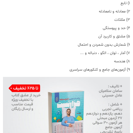
1) تابع
2) معادله و نامعادله
3) مثلثات
4) حد و پیوستگی
5) مشتق و کاربرد آن
6) شمارش بدون شمردن و احتمال
7) آمار ، توان ، الگو ، دنباله و ...
8) هندسه
9) آزمون‌های جامع و کنکورهای سراسری