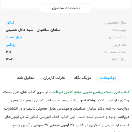
مشخصات محصول
ناشر:‌
نشر دریافت
سال تحصیلی:‌
کنکور
نویسنده:‌
سامان سلامیان
،
سید عادل حسینی
دسته بندی:
هزار تست
نام درس:
ریاضی
تعداد صفحات:‌
316
سال انتشار:‌
1404
توضیحات
دریک نگاه
نظرات کاربران
تحلیل شما
کتاب هزار تست ریاضی تجربی جامع کنکور دریافت
، از
سری کتاب های هزار تست
ویژه‌ی داوطلبان کنکور
رشته تجربی
شامل مطالب ریاضی تجربی
دهم، یازدهم و
دوازدهم
به قلم دکتر
سامان سلامیان و مهندس عادل حسینی
تالیف و در
انتشارات
دریافت
تولید و منتشر شده است. این کتاب کمک آموزشی کنکور شامل آزمون‌های
استاندارد تالیفی و کنکوری در قالب
27 آزمون مبحثی 30 سوالی
و آزمون جامع