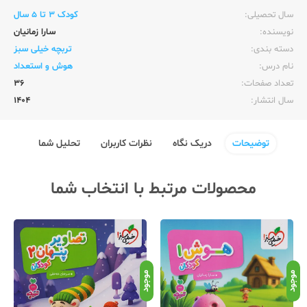
سال تحصیلی:‌
کودک 3 تا 5 سال
نویسنده:‌
سارا زمانیان
دسته بندی:
تربچه خیلی سبز
نام درس:
هوش و استعداد
تعداد صفحات:‌
36
سال انتشار:‌
1404
توضیحات
دریک نگاه
نظرات کاربران
تحلیل شما
محصولات مرتبط با انتخاب شما
موجود
موجود
موج