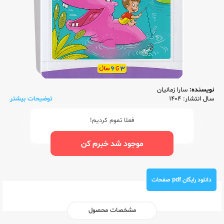
نویسنده:
سارا زمانیان
سال انتشار: 1404
توضیحات بیشتر
فعلا تموم کردیم!
موجود شد خبرم کن
دانلود رایگان pdf صفحات
مشخصات محصول
ناشر:‌
خیلی سبز