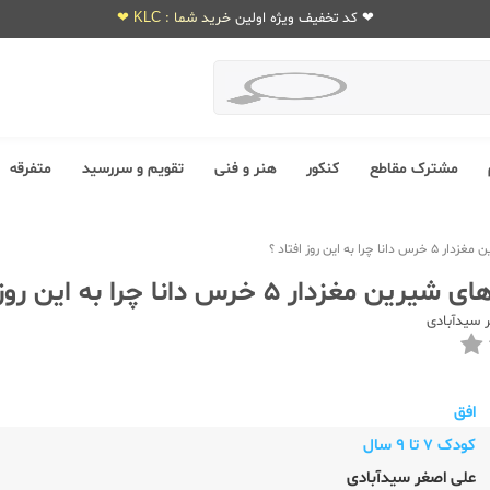
❤ کد تخفیف ویژه اولین خرید شما : KLC ❤
مشترک مقاطع
کنکور
هنر و فنی
تقویم و سررسید
متفرقه
ا به این روز افتاد ؟
زدار 5 خرس دانا چرا به این روز افتاد ؟
 سیدآبادی
افق
کودک 7 تا 9 سال
علی اصغر سیدآبادی