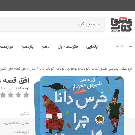
محصولات:
ابتدایی
متوسطه اول
دهم
یازدهم
دوازدهم
فروشگاه اینترنتی عشق کتاب
/
کودک و نوجوان
/
کودک
/
کودک 7 تا 9 سال
/
افق قصه های شیرین مغزدار 5 خرس دانا چر
افق قصه های شیرین مغ
نویسنده:
علی اصغر
ناشر:‌
سال تحصیلی:‌
نویسنده:‌