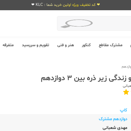
❤ کد تخفیف ویژه اولین خرید شما : KLC ❤
مشترک مقاطع
کنکور
هنر و فنی
تقویم و سررسید
متفرقه
گی زیر ذره بین 3 دوازدهم
بانی
کاپ
دوازدهم مشترک
مهدی شعبانی