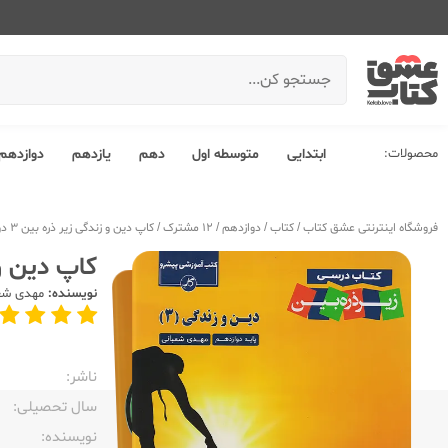
محصولات:
ابتدایی
متوسطه اول
دهم
یازدهم
دوازدهم
فروشگاه اینترنتی عشق کتاب
/
کتاب
/
دوازدهم
/
12 مشترک
/
کاپ دین و زندگی زیر ذره بین 3 دوازدهم
کاپ دین و زند
نویسنده:
مهدی شع
ناشر:‌
سال تحصیلی:‌
نویسنده:‌