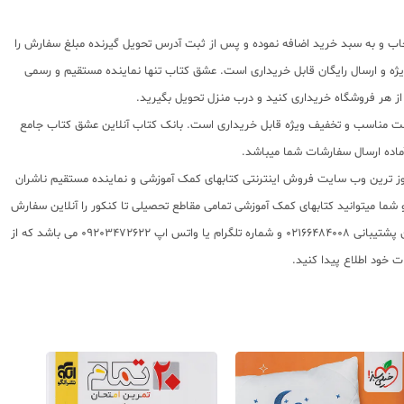
خاب و به سبد خرید اضافه نموده و پس از ثبت آدرس تحویل گیرنده مبلغ سفارش را
ه و ارسال رایگان قابل خریداری است. عشق کتاب تنها نماینده مستقیم و رسمی
از هر فروشگاه خریداری کنید و درب منزل تحویل بگیرید.
ا قیمت مناسب و تخفیف ویژه قابل خریداری است. بانک کتاب آنلاین عشق کتاب جامع
 روز ترین وب سایت فروش اینترنتی کتابهای کمک آموزشی و نماینده مستقیم ناشران
 به شما تقدیم مینماید و شما میتوانید کتابهای کمک آموزشی تمامی مقاطع تحصیلی تا کنکور را آنلاین سفارش
داده و درب منزل دریافت نمایید. برای اطلاع از شرایط ویژه تخفیف و جشنواره های عشق کتاب اینستاگرام عشق کتاب را دنبال کنید. برای پیگیری سفارشات تهران شماره تلفن پشتیبانی 02166484008 و شماره تلگرام یا واتس اپ 09203472622 می باشد که از