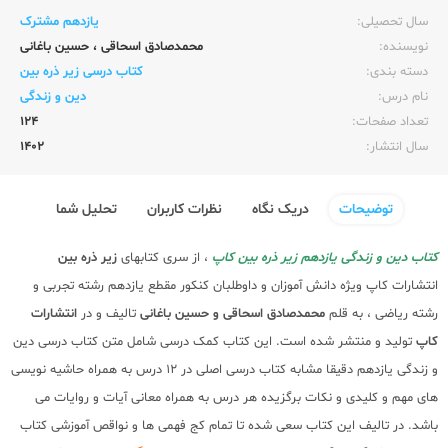
سال تحصیلی:‌
یازدهم مشترک
نویسنده:‌
محمدصادق اسحاقی
،
حسین باغانی
دسته بندی:
کتاب درسی زیر ذره بین
نام درس:
دین و زندگی
تعداد صفحات:‌
124
سال انتشار:‌
1402
توضیحات
دریک نگاه
نظرات کاربران
تحلیل شما
کتاب دین و زندگی یازدهم زیر ذره بین کاپ
، از سری کتابهای
زیر ذره بین
انتشارات کاپ ویژه دانش آموزان و داوطلبان کنکور مقطع یازدهم رشته تجربی و
رشته ریاضی ، به قلم
محمدصادق اسحاقی و حسین باغانی
تالیف و در
انتشارات
کاپ
تولید و منتشر شده است. این کتاب کمک درسی شامل متن کتاب درسی دین
و زندگی یازدهم دقیقا مشابه کتاب درسی اصلی در 12 درس به همراه حاشیه نویسی
های مهم و کلیدی و نکات برگزیده هر درس به همراه معانی آیات و روایات می
باشد. در تالیف این کتاب سعی شده تا تمام کج فهمی ها و نواقص آموزشی کتاب