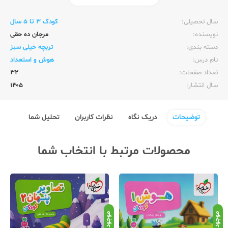
ناشر:‌
خیلی سبز
سال تحصیلی:‌
کودک 3 تا 5 سال
نویسنده:‌
مرجان ده حقی
دسته بندی:
تربچه خیلی سبز
نام درس:
هوش و استعداد
تعداد صفحات:‌
32
سال انتشار:‌
1405
توضیحات
دریک نگاه
نظرات کاربران
تحلیل شما
محصولات مرتبط با انتخاب شما
موجود
موجود
موج