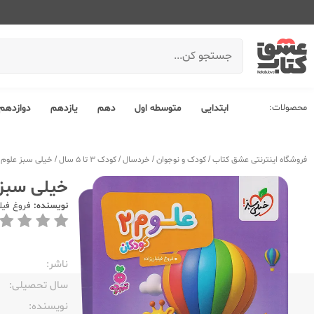
محصولات:
ابتدایی
متوسطه اول
دهم
یازدهم
دوازدهم
فروشگاه اینترنتی عشق کتاب
/
کودک و نوجوان
/
خردسال
/
کودک 3 تا 5 سال
/
خیلی سبز علوم کودکا
خیلی سبز علو
نویسنده:
فروغ فیلب
ناشر:‌
سال تحصیلی:‌
نویسنده:‌