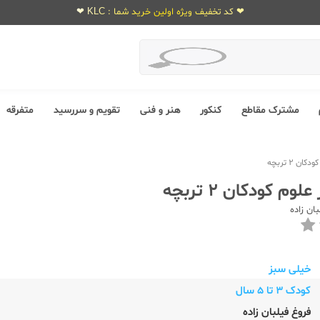
❤ کد تخفیف ویژه اولین خرید شما : KLC ❤
مشترک مقاطع
کنکور
هنر و فنی
تقویم و سررسید
متفرقه
ن 2 تربچه
م کودکان 2 تربچه
ان زاده
خیلی سبز
کودک 3 تا 5 سال
فروغ فیلبان زاده