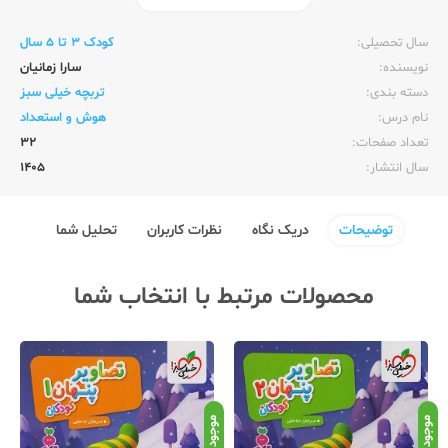
ناشر:‌
خیلی سبز
سال تحصیلی:‌
کودک 3 تا 5 سال
نویسنده:‌
سارا زمانیان
دسته بندی:
تربچه خیلی سبز
نام درس:
هوش و استعداد
تعداد صفحات:‌
32
سال انتشار:‌
1405
توضیحات
دریک نگاه
نظرات کاربران
تحلیل شما
محصولات مرتبط با انتخاب شما
موجود
موجود
موج