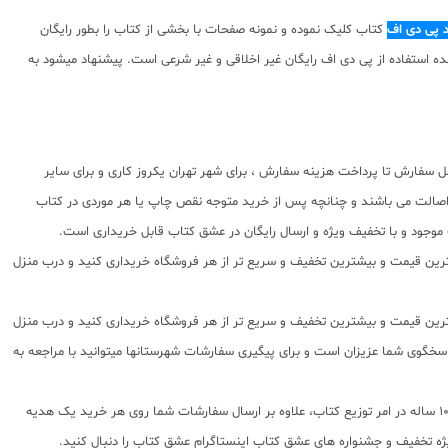
د پی دی اف
کتاب کلیک نموده و نمونه صفحات با بخشی از کتاب را بطور رایگان
نسبت به محتوای ارائه شده استفاده از پی دی اف رایگان غیر اخلاقی و غیر شرعی است. پیشنهاد میشود به
ل سفارش تا پرداخت هزینه سفارش ، برای شهر تهران یکروز کاری و برای سایر
 اصالت می باشند و چنانچه پس از خرید متوجه نقص چاپ یا هر موردی در کتاب
موجود و با تخفیف ویژه و ارسال رایگان در عشق کتاب قابل خریداری است.
بهترین قیمت و بیشترین تخفیف و سریع تر از هر فروشگاه خریداری کنید و درب منزل
بهترین قیمت و بیشترین تخفیف و سریع تر از هر فروشگاه خریداری کنید و درب منزل
فارشات تهران شماره تلفن پشتیبانی 02166484008 و شماره تلگرام یا واتس اپ 09203472622 می باشد که از ساعت 9 صبح تا 5 بعدازظهر پاسخگوی شما عزیزان است و برای پیگیری سفارشات شهرستانها میتوانید با مراجعه به
عشق کتاب جامع ترین و به روز ترین وب سایت فروش اینترنتی کتابهای کمک آموزشی و نماینده مستقیم ناشران معتبر کمک آموزشی با بیش از 11000 عنوان کتاب و سابقه 10 ساله در امر توزیع کتاب، علاوه بر ارسال سفارشات شما روی هر خرید یک هدیه
ویژه تخفیف و جشنواره های عشق کتاب اینستاگرام عشق کتاب را دنبال کنید.