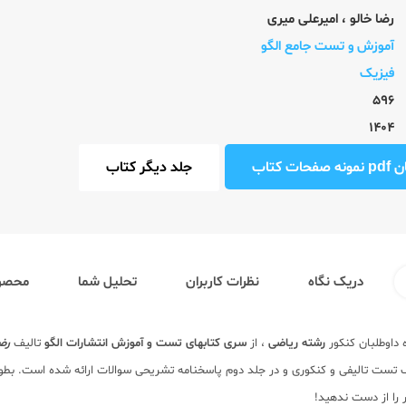
رضا خالو
،
امیرعلی میری
آموزش و تست جامع الگو
فیزیک
596
1404
ت کتاب
جلد دیگر کتاب
دریک نگاه
نظرات کاربران
تحلیل شما
محصول
 داوطلبان کنکور
رشته ریاضی
، از
سری کتابهای تست و آموزش انتشارات الگو
تالیف
رضا
 تست تالیفی و کنکوری و در جلد دوم پاسخنامه تشریحی سوالات ارائه شده است. بطو
 را از دست ندهید!