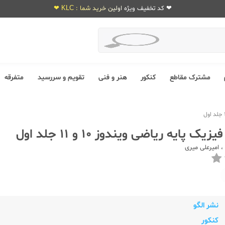
❤ کد تخفیف ویژه اولین خرید شما : KLC ❤
مشترک مقاطع
کنکور
هنر و فنی
تقویم و سررسید
متفرقه
ک پایه ریاضی ویندوز 10 و 11 جلد اول
،
امیرعلی میری
نشر الگو
کنکور