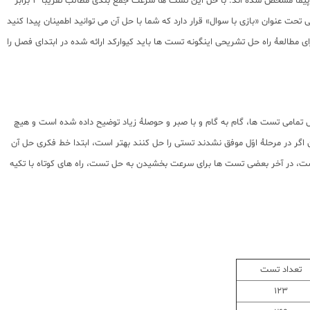
برای آن دسته از داوطلبانی که زمان کافی برای حل تمامی تست های هر پنجره را ندارند و می خواهند در یک بازۀ زمانی کوتاه تمام مطالب را مرور کنند، تست ها با علامت هواپیما مشخص شده اند. با حل این تست ها سرعت جمع بندی مطالب تقریباً 3 برابر
نوان «بازی با سوال» قرار دارد که شما با حل آن می توانید اطمینان پیدا کنید
 مطالعۀ راه حل تشریحی اینگونه تست ها باید کیوارکد ارائه شده در ابتدای فصل را
ل تمامی تست ها، گام به گام و با صبر و حوصلۀ زیاد توضیح داده شده است و هیچ
گر در مرحلۀ اوّل موفق نشدند تستی را حل کنند بهتر است، ابتدا خط فکری حل آن
ست، در آخر بعضی تست ها برای سرعت بخشیدن به حل تست، راه های کوتاه با تکیه
تعداد تست
123