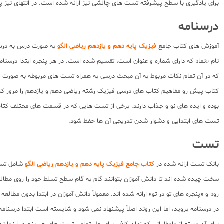
برای یادگیری با سطح پیشرفته تست های چالشی نیز ارائه شده است. در انتهای نیز 
درسنامه
آموزش های کتاب جامع
فیزیک پایه دهم و یازدهم ریاضی الگو
به صورت درس به درس و
نام «نما» که دارای شماره و عنوان است، تقسیم شده است. در هر پنجره ابتدا درسن
که در آن تمام نکات مربوط به آن مبحث درسی به همراه تست های مربوطه به صورت ط
کتاب پیش رو مفاهیم کتاب های درسی فیزیک رشته ریاضی دهم و یازدهم را مرور کرده
بوده و ایده های نو و جذاب دارند. برخی از تست هایی که در قسمت های مختلف کتاب 
تست های ابتدایی و دشوار شدن تدریجی آن ها حفظ شود.
تست
بانک تست ارائه شده در
کتاب جامع فیزیک پایه دهم و یازدهم ریاضی الگو
شامل تست 
سخت چیده شده اند تا دانش آموزان بتوانند گام به گام سطح تسلط خود را روی مطا
رو» و «پنجره های تو در تو» ارائه شده اند. معمولاً دانش آموزان در ابتدا بدون مط
در درسنامه بروید، اما این روند اصلاً پیشنهاد نمی شود و شایسته است ابتدا درسنا