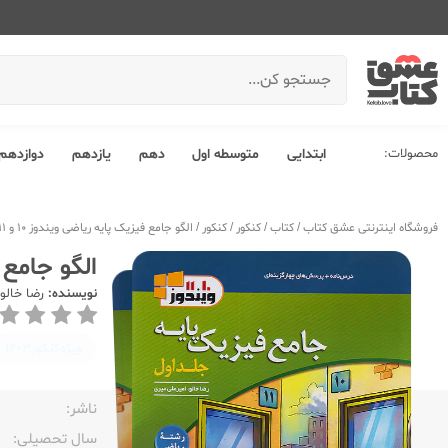
محصولات:
ابتدایی
متوسطه اول
دهم
یازدهم
دوازدهم
فروشگاه اینترنتی عشق کتاب
/
کتاب
/
کنکور
/
کنکور
/
الگو جامع فیزیک پایه ریاضی ویندوز 10 و 11 جلد اول
الگو جامع فیزی
نویسنده:
رضا خالو
ویژه‌کنکور
1403
ناشر:‌
سال تحصیلی:‌