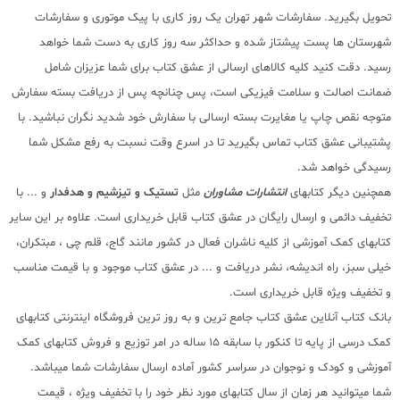
تحویل بگیرید. سفارشات شهر تهران یک روز کاری با پیک موتوری و سفارشات
شهرستان ها پست پیشتاز شده و حداکثر سه روز کاری به دست شما خواهد
رسید. دقت کنید کلیه کالاهای ارسالی از عشق کتاب برای شما عزیزان شامل
ضمانت اصالت و سلامت فیزیکی است، پس چنانچه پس از دریافت بسته سفارش
متوجه نقص چاپ یا مغایرت بسته ارسالی با سفارش خود شدید نگران نباشید. با
پشتیبانی عشق کتاب تماس بگیرید تا در اسرع وقت نسبت به رفع مشکل شما
رسیدگی خواهد شد.
همچنین دیگر کتابهای
انتشارات مشاوران
مثل
تستیک و تیزشیم و هدفدار
و ... با
تخفیف دائمی و ارسال رایگان در عشق کتاب قابل خریداری است. علاوه بر این سایر
کتابهای کمک آموزشی از کلیه ناشران فعال در کشور مانند گاج، قلم چی ، مبتکران،
خیلی سبز، راه اندیشه، نشر دریافت و ... در عشق کتاب موجود و با قیمت مناسب
و تخفیف ویژه قابل خریداری است.
بانک کتاب آنلاین عشق کتاب جامع ترین و به روز ترین فروشگاه اینترنتی کتابهای
کمک درسی از پایه تا کنکور با سابقه 15 ساله در امر توزیع و فروش کتابهای کمک
آموزشی و کودک و نوجوان در سراسر کشور آماده ارسال سفارشات شما میباشد.
شما میتوانید هر زمان از سال کتابهای مورد نظر خود را با تخفیف ویژه ، قیمت