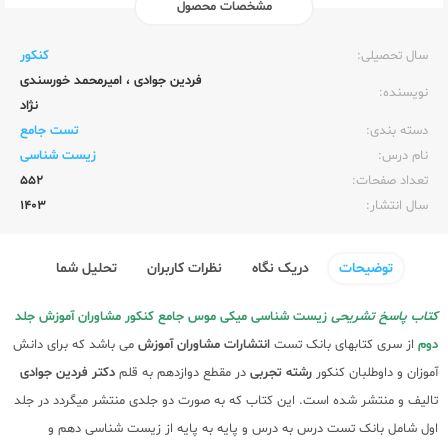
مشخصات محصول
ناشر:‌
فاگو
سال تحصیلی:‌
کنکور
فردین جوادی
،
امیرمحمد خورسندی
نویسنده:‌
نژاد
دسته بندی:
تست جامع
نام درس:
زیست شناسی
تعداد صفحات:‌
552
سال انتشار:‌
1403
توضیحات
دریک نگاه
نظرات کاربران
تحلیل شما
کتاب پاسخ تشریحی
زیست شناسی میکی موس جامع کنکور مشاوران آموزش جلد
دوم
از سری کتابهای بانک تست
انتشارات مشاوران آموزش
می باشد که برای دانش
آموزان و داوطلبان کنکور
رشته تجربی
در مقطع دوازدهم به قلم
دکتر فردین جوادی
تالیف و منتشر شده است. این کتاب که به صورت دو جلدی منتشر میگردد در جلد
اول شامل بانک تست درس به درس و پایه به پایه از زیست شناسی دهم و