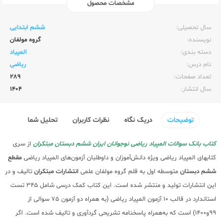
مشخصات محصول
ناشر:‌
مبتکران
سال تحصیلی:‌
ششم ابتدایی
نویسنده:‌
گروه مولفان
دسته بندی:
المپیاد
نام درس:
ریاضی
تعداد صفحات:‌
289
سال انتشار:‌
1404
توضیحات
دریک نگاه
نظرات کاربران
تحلیل شما
کتاب بانک سوالات المپیاد ریاضی نوجوانان ایران ششم دبستان مبتکران
از سری
کتابهای المپیاد ریاضی ویژه دانش‌آموزان و داوطلبان آزمون‌های المپیاد ریاضی
مقطع
ششم دبستان
متوسطه اول به قلم گروه مولفان علمی
انتشارات مبتکران
تالیف و در
این انتشارات تولید و منتشر شده است. این کتاب کمک درسی شامل 345 تست
استاندارد در قالب 10 آزمون المپیاد ریاضی (به همراه دو آزمون 75 سوالی از
99و1400) است که به‌همراه پاسخنامه تشریحی گردآوری و تالیف شده است. اگر