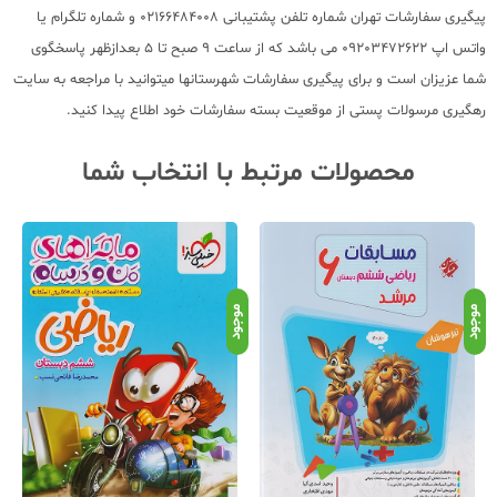
پیگیری سفارشات تهران شماره تلفن پشتیبانی 02166484008 و شماره تلگرام یا
واتس اپ 09203472622 می باشد که از ساعت 9 صبح تا 5 بعدازظهر پاسخگوی
شما عزیزان است و برای پیگیری سفارشات شهرستانها میتوانید با مراجعه به سایت
رهگیری مرسولات پستی از موقعیت بسته سفارشات خود اطلاع پیدا کنید.
محصولات مرتبط با انتخاب شما
موجود
موجود
موج