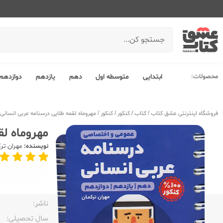
محصولات:
ابتدایی
متوسطه اول
دهم
یازدهم
دوازدهم
فروشگاه اینترنتی عشق کتاب
/
کتاب
/
کنکور
/
کنکور
/
مهروماه لقمه طلایی درسنامه عربی انسانی 
مهروماه لق
نویسنده:
مهران تر
ویژه‌کنکور
1405
ناشر:‌
سال تحصیلی:‌