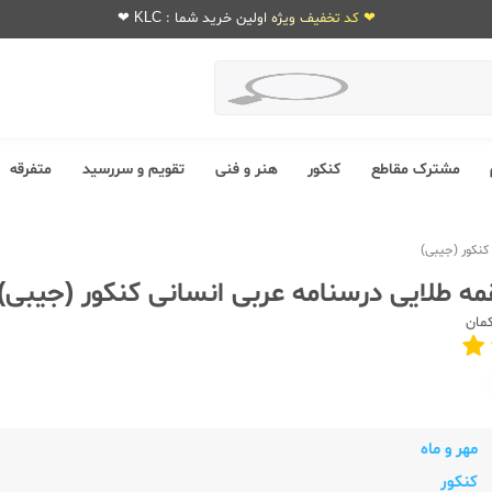
❤ کد تخفیف ویژه اولین خرید شما : KLC ❤
مشترک مقاطع
کنکور
هنر و فنی
تقویم و سررسید
متفرقه
کنکور (جیبی)
مه طلایی درسنامه عربی انسانی کنکور (جیبی)
کمان
مهر و ماه
کنکور