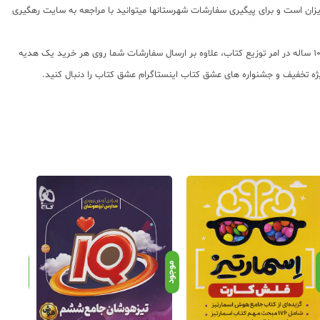
0 و شماره تلگرام یا واتس اپ 09203472622 می باشد که از ساعت 9 صبح تا 5 بعدازظهر پاسخگوی شما عزیزان است و برای پیگیری سفارشات شهرستانها میتوانید با مراجعه به سایت رهگیری
عشق کتاب جامع ترین و به روز ترین وب سایت فروش اینترنتی کتابهای کمک آموزشی و نماینده مستقیم ناشران معتبر کمک آموزشی با بیش از 11000 عنوان کتاب و سابقه 10 ساله در امر توزیع کتاب، علاوه بر ارسال سفارشات شما روی هر خرید یک هدیه
ویژه تخفیف و جشنواره های عشق کتاب اینستاگرام عشق کتاب را دنبال کنید.
د
موجود
موجود