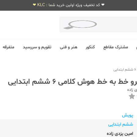
❤ کد تخفیف ویژه اولین خرید شما : KLC ❤
مشترک مقاطع
کنکور
هنر و فنی
تقویم و سررسید
متفرقه
ط به خط هوش کلامی 6 ششم ابتدایی
 زاده
پویش
ششم ابتدایی
امین یزدی زاده