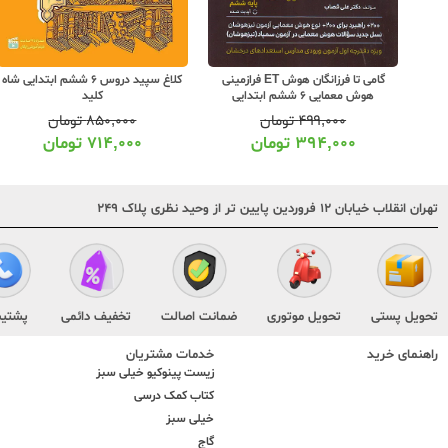
6 ششم ابتدایی
گامی تا فرزانگان هوش ET فرازمینی
کلاغ سپید دروس 6 ششم ابتدایی شاه
هوش معمایی 6 ششم ابتدایی
کلید
۴۹۹,۰۰۰
تومان
۸۵۰,۰۰۰
تومان
۳۹۴,۰۰۰
تومان
۷۱۴,۰۰۰
تومان
تهران انقلاب خیابان ۱۲ فروردین پایین تر از وحید نظری پلاک ۲۴۹
تحویل پستی
تحویل موتوری
ضمانت اصالت
تخفیف دائمی
پشتیب
راهنمای خرید
خدمات مشتریان
زیست پینوکیو خیلی سبز
کتاب کمک درسی
خیلی سبز
گاج