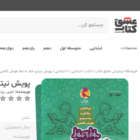
محصولات:
ابتدایی
متوسطه اول
دهم
یازدهم
دوازدهم
فروشگاه اینترنتی عشق کتاب
/
کتاب
/
ابتدایی
/
6 ابتدایی
/
پویش نیترو خط به خط هوش کلامی 6 ششم ابتدایی
پویش نیترو خ
نویسنده:
امین یزدی
ناشر:‌
سال تحصیلی:‌
نویسنده:‌