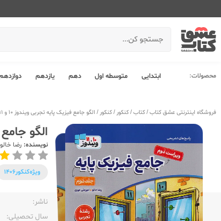
محصولات:
ابتدایی
متوسطه اول
دهم
یازدهم
دوازدهم
فروشگاه اینترنتی عشق کتاب
/
کتاب
/
کنکور
/
کنکور
/
الگو جامع فیزیک پایه تجربی ویندوز 10 و 11 جلد دوم
الگو جامع فیزی
نویسنده:
رضا خالو
ویژه‌کنکور
1406
ناشر:‌
سال تحصیلی:‌