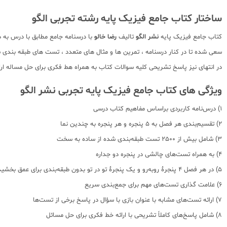
ساختار کتاب جامع فیزیک پایه رشته تجربی الگو
کتاب جامع فیزیک پایه
نشر الگو
تالیف
رضا خالو
با درسنامه جامع مطابق با درس به 
سعی شده تا در کنار درسنامه ، تمرین ها و مثال های متعدد ، تست های طبقه بندی 
در انتهای نیز پاسخ تشریحی کلیه سوالات کتاب به همراه هط فکری برای حل مساله ار
ویژگی های کتاب جامع فیزیک پایه تجربی نشر الگو
1) درس‌نامه کاربردی براساس مفاهیم کتاب درسی
2) تقسیم‌بندی هر فصل به ۵ پنجره و هر پنجره به چندین نما
3) شامل بیش از 2500 تست طبقه‌بندی شده از ساده به سخت
4) به همراه تست‌های چالشی در پنجره دو جداره
5) در هر فصل ۴ پنجرۀ روبه‌رو و یک پنجرۀ تو در تو بدون طبقه‌بندی برای عمق بخشیدن به یادگیری
6) علامت گذاری تست‌های مهم برای جمع‌بندی سریع
7) ارائه تست‌های مشابه با عنوان بازی با سؤال در پاسخ برخی از تست‌ها
8) شامل پاسخ‌های کاملاً تشریحی با ارائه خط فکری برای حل مسائل