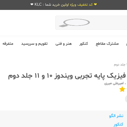
❤ کد تخفیف ویژه اولین خرید شما : KLC ❤
مشترک مقاطع
کنکور
هنر و فنی
تقویم و سررسید
متفرقه
ک پایه تجربی ویندوز 10 و 11 جلد دوم
،
امیرعلی میری
نشر الگو
کنکور