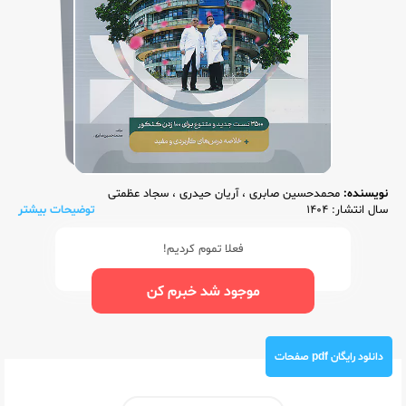
نویسنده:
محمدحسین صابری
،
آریان حیدری
،
سجاد عظمتی
سال انتشار: 1404
توضیحات بیشتر
فعلا تموم کردیم!
موجود شد خبرم کن
دانلود رایگان pdf صفحات