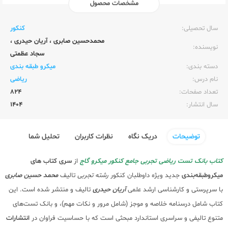
مشخصات محصول
ناشر:‌
گاج
سال تحصیلی:‌
کنکور
محمدحسین صابری
،
آریان حیدری
،
نویسنده:‌
سجاد عظمتی
دسته بندی:
میکرو طبقه بندی
نام درس:
ریاضی
تعداد صفحات:‌
824
سال انتشار:‌
1404
توضیحات
دریک نگاه
نظرات کاربران
تحلیل شما
کتاب بانک تست ریاضی تجربی جامع کنکور میکرو گاج
از
سری کتاب های
میکروطبقه‌بندی
جدید ویژه داوطلبان کنکور
رشته تجربی
تالیف
محمد حسین صابری
با سرپرستی و کارشناسی ارشد علمی
آریان حیدری
تالیف و منتشر شده است. این
کتاب شامل درسنامه خلاصه و موجز (شامل مرور و نکات مهم)، و بانک تست‌های
متنوع تالیفی و سراسری استاندارد مبحثی است که با حساسیت فراوان در
انتشارات