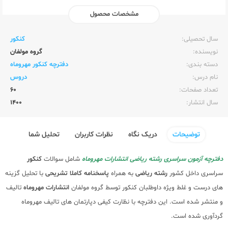
مشخصات محصول
ناشر:‌
مهر و ماه
سال تحصیلی:‌
کنکور
نویسنده:‌
گروه مولفان
دسته بندی:
دفترچه کنکور مهروماه
نام درس:
دروس
تعداد صفحات:‌
60
سال انتشار:‌
1400
توضیحات
دریک نگاه
نظرات کاربران
تحلیل شما
دفترچه آزمون سراسری رشته ریاضی انتشارات مهروماه
شامل سوالات
کنکور
سراسری داخل کشور
رشته
ریاضی
به همراه
پاسخنامه کاملا تشریحی
با تحلیل گزینه
های درست و غلط ویژه داوطلبان کنکور توسط گروه مولفان
انتشارات مهروماه
تالیف
و منتشر شده است. این دفترچه با نظارت کیفی دپارتمان های تالیف مهروماه
گردآوری شده است.